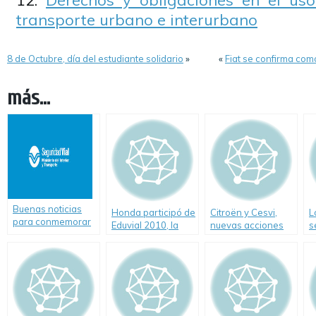
Derechos y obligaciones en el uso
transporte urbano e interurbano
8 de Octubre, día del estudiante solidario
»
«
Fiat se confirma com
más...
Buenas noticias
Honda participó de
Citroën y Cesvi,
L
para conmemorar
Eduvial 2010, la
nuevas acciones
s
el Día de la
primera exposición
para impulsar el
c
Seguridad Vial
de seguridad vial
cambio vial
para niños.