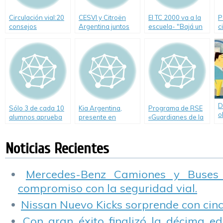
Circulación vial:20
CESVI y Citroën
El TC 2000 va a la
P
consejos
Argentina juntos
escuela- "Bajá un
c
importantes
por el manejo
Cambio"
c
defensivo
s
D
Sólo 3 de cada 10
Kia Argentina,
Programa de RSE
o
alumnos aprueba
presente en
«Guardianes de la
u
en Seguridad Vial
«Conduciendo a
Educación» de
d
Conciencia».
Citroën.
u
Noticias Recientes
i
Mercedes-Benz Camiones y Buses
compromiso con la seguridad vial.
Nissan Nuevo Kicks sorprende con cinco
Con gran éxito finalizó la décima ed