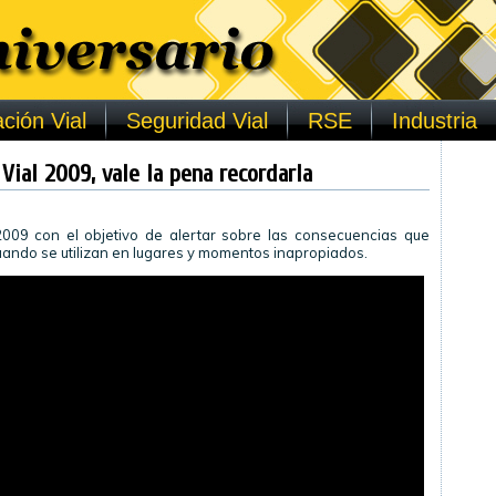
ción Vial
Seguridad Vial
RSE
Industria
Vial 2009, vale la pena recordarla
09 con el objetivo de alertar sobre las consecuencias que
ando se utilizan en lugares y momentos inapropiados.