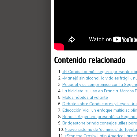
Contenido relacionado
«El Conductor más seguro» presentació
«Manejá sin alcohol, la vida es frágil»
Peugeot y su compromiso con la Segurid
La bicicleta, su uso en Francia. Marcos 
Malos hábitos al volante
Debate sobre Conductores y Leyes- Aut
Educación Vial, un enfoque multidisciplin
Renault Argentina presentó su Segundo
Bridgestone brinda consejos útiles para 
Nuevo sistema de ‘dummies’ de Toyota 
«Stop the Crash» Latin America Launc