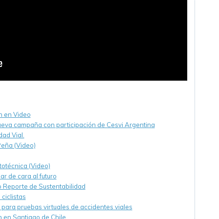
n en Video
, nueva campaña con participación de Cesvi Argentina
ad Vial.
Peña (Video)
otécnica (Video)
ar de cara al futuro
 Reporte de Sustentabilidad
ciclistas
para pruebas virtuales de accidentes viales
h en Santiago de Chile