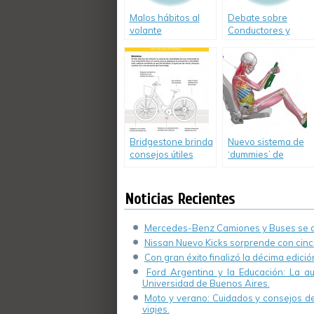
Malos hábitos al
Debate sobre
volante
Conductores y
Leyes- Autotécnica
(Video)
Bridgestone brinda
Nuevo sistema de
consejos útiles
‘dummies’ de
para ciclistas
Toyota para
pruebas virtuales
de accidentes
Noticias Recientes
viales
Mercedes-Benz Camiones y Buses se de
Nissan Nuevo Kicks sorprende con cinco
Con gran éxito finalizó la décima edici
Ford Argentina y la Educación: La a
Universidad de Buenos Aires.
Moto y verano: Cuidados y consejos de 
viajes.