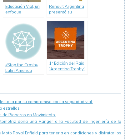
Educación Vial, un
Renault Argentina
enfoque
presentó su
multidisciplinar de
Segundo Reporte
cara al futuro
de Sustentabilidad
1ª Edición del Raid
«Stop the Crash»
“Argentina Trophy”
Latin America
2017, único Rally
Launch en
para jóvenes y
Santiago de Chile
estudiantes
universitarios
staca por su compromiso con la seguridad vial.
 estrellas.
ón de Pioneros en Movimiento.
utomotriz dona una Ranger a la Facultad de Ingeniería de la
Moto Royal Enfield para tenerla en condiciones y disfrutar los