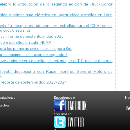
ebra la graduación de la segunda edición de «TruckCionar
ino y primer auto eléctrico en lograr cinco estrellas en Latin
continúa decepcionando con cero estrellas para el C3 Aircross.
a cuatro estrellas.
u Informe de Sustentabilidad 2023.
 de 5 estrellas en Latin NCAP.
ra las primeras cinco estrellas para Kia.
r la máxima calificación de seguridad.
ve obtiene cero estrellas, mientras que el T-Cross se destaca
Toyota decepciona con Raize mientras General Motors es
.
reporte de sostenibilidad 2023-2024.
ontáctenos
Encontranos en
Nue
osotros
Seguinos en