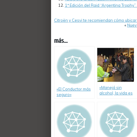
1ª Edición del Raid “Argentina Trophy” 
Citroën y Cesvi te recomiendan cómo ubicar 
«
Nueva
más...
«Manejá sin
«El Conductor más
alcohol, la vida es
seguro»
frágil», nueva
presentación en
campaña con
Video
participación de
Cesvi Argentina