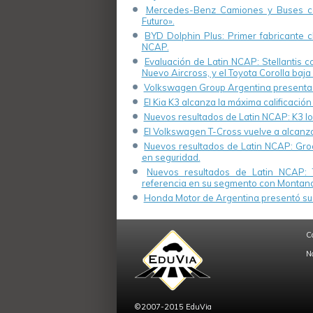
Mercedes-Benz Camiones y Buses cel
Futuro».
BYD Dolphin Plus: Primer fabricante ch
NCAP.
Evaluación de Latin NCAP: Stellantis 
Nuevo Aircross, y el Toyota Corolla baja 
Volkswagen Group Argentina presenta s
El Kia K3 alcanza la máxima calificación
Nuevos resultados de Latin NCAP: K3 log
El Volkswagen T-Cross vuelve a alcanza
Nuevos resultados de Latin NCAP: Groo
en seguridad.
Nuevos resultados de Latin NCAP: 
referencia en su segmento con Montana
Honda Motor de Argentina presentó su 
C
N
©2007-2015 EduVia