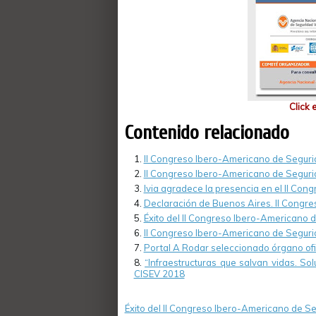
Click 
Contenido relacionado
II Congreso Ibero-Americano de Seguri
II Congreso Ibero-Americano de Seguri
Ivia agradece la presencia en el II Con
Declaración de Buenos Aires. II Congre
Éxito del II Congreso Ibero-Americano 
II Congreso Ibero-Americano de Seguri
Portal A Rodar seleccionado órgano ofic
“Infraestructuras que salvan vidas. So
CISEV 2018
Éxito del II Congreso Ibero-Americano de Se