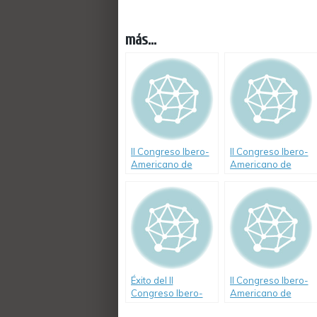
más...
II Congreso Ibero-
II Congreso Ibero-
Americano de
Americano de
Seguridad Vial
Seguridad Vial
Éxito del II
II Congreso Ibero-
Congreso Ibero-
Americano de
Americano de
Seguridad Vial