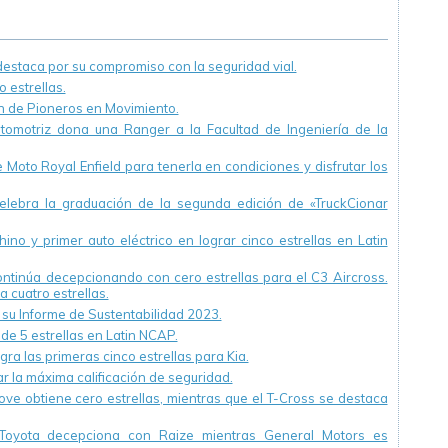
Congreso
vialidad más
Americano de
sostenibles”, lema
Seguridad Vial
del CISEV 2018
staca por su compromiso con la seguridad vial.
 estrellas.
ón de Pioneros en Movimiento.
utomotriz dona una Ranger a la Facultad de Ingeniería de la
Moto Royal Enfield para tenerla en condiciones y disfrutar los
ebra la graduación de la segunda edición de «TruckCionar
ino y primer auto eléctrico en lograr cinco estrellas en Latin
continúa decepcionando con cero estrellas para el C3 Aircross.
a cuatro estrellas.
u Informe de Sustentabilidad 2023.
 de 5 estrellas en Latin NCAP.
ra las primeras cinco estrellas para Kia.
r la máxima calificación de seguridad.
ve obtiene cero estrellas, mientras que el T-Cross se destaca
Toyota decepciona con Raize mientras General Motors es