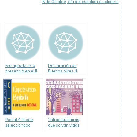
«
8 de Octubre, día del estudiante solidario
Ivia agradece la
Declaración de
presencia en el II
Buenos Aires. II
Congreso ibero-
Congreso Ibero-
americano de
americano de
Seguridad Vial
Seguridad Vial
Portal A Rodar
“Infraestructuras
seleccionado
que salvan vidas.
órgano oficial de
Soluciones para
difusión del III
una ciudad y