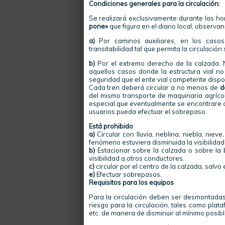
Condiciones generales para la circulación:
Se realizará exclusivamente durante las ho
pone»
que figura en el diario local, observa
a)
Por caminos auxiliares, en los caso
transitabilidad
tal que permita la circulación
b)
Por el extremo derecho de la calzada. No
aquellos casos donde la estructura vial n
seguridad que el ente vial competente disp
Cada tren deberá circular a no menos de
d
del mismo transporte de maquinaria agrícol
especial que eventualmente se encontrare cir
usuarios pueda efectuar el sobrepaso.
Está prohibido
a)
Circular con lluvia, neblina, niebla, niev
fenómeno estuviera disminuida la visibilidad
b)
Estacionar sobre la calzada o sobre la
visibilidad a otros conductores.
c)
circular por el centro de la calzada, salvo 
e)
Efectuar
sobrepasos
.
Requisitos para los equipos
Para la circulación deben ser desmontadas
riesgo para la circulación, tales como plata
etc. de manera de disminuir al mínimo posibl