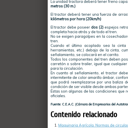
La unidad tractora deberá tener freno capa
metros (30 m.)
El tractor deberá tener una fuerza de arra
kilómetros por hora (20km/h)
El tractor debe poseer
dos (2)
espejos retro
completa hacia atrás y de todo el tren.
No se exigen
paragolpes
en la cosechadora 
tren.
Cuando el último acoplado sea la cinta
herramientas, etc.) debajo de la cinta, cu
señalamiento, se colocará en el
carrito
.
Todos los componentes del tren deben pos
carretón o sobre
trailer
, igual que cualquie
para la circulación.
En cuanto al señalamiento, el tractor deb
intermitente de color amarillo ámbar, confor
que podrá reemplazarse por una baliza d
condición de ser visible desde ambas parte
Éstas son algunas de las condiciones que r
oficiales.
Fuente: C.E.A.C. (Cámara de Empresarios del
Autotra
Contenido relacionado
Maquinaria Agrícola. Normas de circula