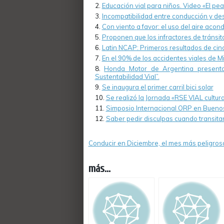
Educación vial para niños. Video «El pea
Incompatibilidad entre conducción y d
Con viento a favor: el uso del aire acon
Proponen que los infractores de tránsit
Latin NCAP: Primeros resultados de cin
En el 90% de los accidentes viales de Mi
Honda Motor de Argentina presenta
Sustentabilidad Vial”.
Se inaugura el primer carril bici solar
Se realizó la Jornada «RSE VIAL cultu
Simposio Internacional ORP en Buenos
Saber pedir disculpas cuando transita
Conducir en Diciembre, el mes más peligros
más...