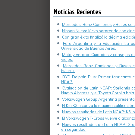
en las empresas»
Noticias Recientes
Mercedes-Benz Camiones y Buses se de
Nissan Nuevo Kicks sorprende con cinco
Con gran éxito finalizó la décima edici
Ford Argentina y la Educación: La a
Universidad de Buenos Aires.
Moto y verano: Cuidados y consejos de 
viajes.
Mercedes-Benz Camiones y Buses cel
Futuro».
BYD Dolphin Plus: Primer fabricante ch
NCAP.
Evaluación de Latin NCAP: Stellantis 
Nuevo Aircross, y el Toyota Corolla baja 
Volkswagen Group Argentina presenta s
El Kia K3 alcanza la máxima calificación
Nuevos resultados de Latin NCAP: K3 log
El Volkswagen T-Cross vuelve a alcanza
Nuevos resultados de Latin NCAP: Groo
en seguridad.