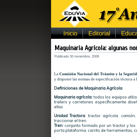
Inicio
Editorial
Educa
Maquinaria Agrícola: algunas nor
Publicado
30 noviembre, 2008
La
Comisión Nacional del Tránsito y la Segurid
y disponer las normas de especificación técnica a
Definiciones de Maquinaria Agrícola
Maquinaria agrícola:
todos los equipos utili
trailers
y carretones específicamente dise
ellas
Unidad Tractora
: tractor agrícola, camió
traccionar
el tren.
Tren:
conjunto formado por un tractor y los
porta plataforma,
carrito
de herramientas, ca