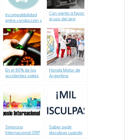
Con viento a favor:
Incompatibilidad
el uso del aire
entre conducción y
acondicionado en
desempleo
el auto
En el 90% de los
Honda Motor de
accidentes viales
Argentina
de Misiones tuvo
presenta la 2ª
incidencia el
Edición de
alcohol
“Pioneros en
Movimiento Unidos
por la
Sustentabilidad
Vial”.
Simposio
Saber pedir
Internacional ORP
disculpas cuando
en Buenos Aires 1
transitamos en el