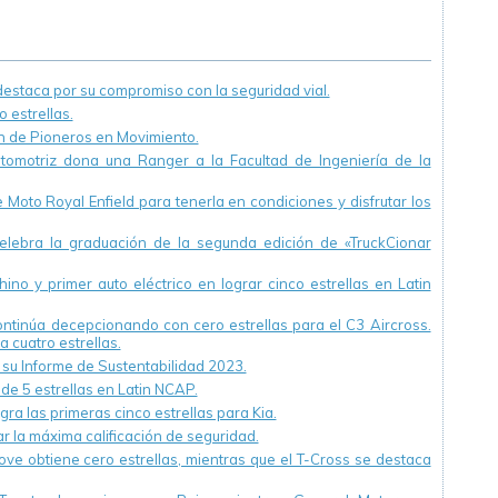
y 2 de Noviembre
mismo espacio
público
staca por su compromiso con la seguridad vial.
 estrellas.
ón de Pioneros en Movimiento.
utomotriz dona una Ranger a la Facultad de Ingeniería de la
Moto Royal Enfield para tenerla en condiciones y disfrutar los
ebra la graduación de la segunda edición de «TruckCionar
ino y primer auto eléctrico en lograr cinco estrellas en Latin
continúa decepcionando con cero estrellas para el C3 Aircross.
a cuatro estrellas.
u Informe de Sustentabilidad 2023.
 de 5 estrellas en Latin NCAP.
ra las primeras cinco estrellas para Kia.
r la máxima calificación de seguridad.
ve obtiene cero estrellas, mientras que el T-Cross se destaca