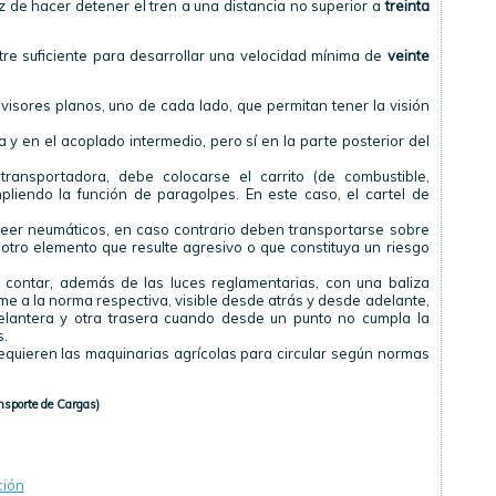
z de hacer detener el tren a una distancia no superior a
treinta
stre suficiente para desarrollar una velocidad mínima de
veinte
visores planos, uno de cada lado, que permitan tener la visión
y en el acoplado intermedio, pero sí en la parte posterior del
 transportadora, debe colocarse el
carrito
(de combustible,
mpliendo la función de
paragolpes
. En este caso, el cartel de
eer neumáticos, en caso contrario deben transportarse sobre
r otro elemento que resulte agresivo o que constituya un riesgo
e contar, además de las luces reglamentarias, con una baliza
me a la norma respectiva, visible desde atrás y desde adelante,
elantera y otra trasera cuando desde un punto no cumpla la
s.
equieren las maquinarias agrícolas para circular según normas
nsporte
de Cargas)
ción