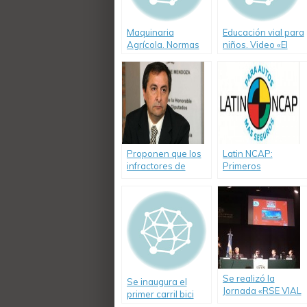
Maquinaria
Educación vial para
Agrícola. Normas
niños. Video «El
de circulación
peatón rural»
Proponen que los
Latin NCAP:
infractores de
Primeros
tránsito realicen
resultados de cinco
trabajos
estrellas para
comunitarios
modelos
fabricados en
América Latina.
Se realizó la
Se inaugura el
Jornada «RSE VIAL
primer carril bici
cultura preventiva
solar