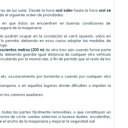
ras de luz solar. Desde la hora
«sol sale»
hasta la hora
«sol se
ndo el siguiente orden de prioridades:
s en que éstos se encuentren en buenas condiciones de
 segura de la maquinaria.
 podrán ocupar en la circulación el carril opuesto, salvo en
o lo permita, debiendo en esos casos adoptar las medidas de
onga.
oscientos metros (200 m)
de otro tren aún cuando forme parte
a, debiendo guardar igual distancia de cualquier otro vehículo
culando por la misma ruta, a fin de permitir que el resto de los
e, etc, oscurecimiento por tormenta o cuando por cualquier otro
.
banquina
, o en aquellos lugares donde dificulten o impidan la
en los caminos auxiliares.
 todas las partes fácilmente
removibles
, o que constituyan un
forma de corte, ruedas externas si tuviese duales, escalerillas,
e el ancho de la maquinaria y mejorar la seguridad vial