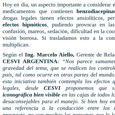
Hoy en día, un aspecto importante a considerar 
medicamentos que contienen
benzodiacepina
drogas legales tienen efectos ansiolíticos, p
efectos hipnóticos
, pudiendo provocar en las
confusión, mareos, sedación, dificultad en la coo
visión borrosa. Si trasladamos esto a la con
multiplican.
Según el
Ing. Marcelo Aiello,
Gerente de Relac
CESVI ARGENTINA
:
“Nos parece sumamen
gravedad del tema, que se realicen los contro
país, tal como ocurre en otras partes del mundo
esta iniciativa también contempla los efectos
legales, desde
CESVI
proponemos que 
iconográfica bien visible
en las cajas de todos 
desaconsejables para el manejo. Si bien hoy e
una referencia a la conducción entre los 
prospecto, no son muchas las personas que lo le