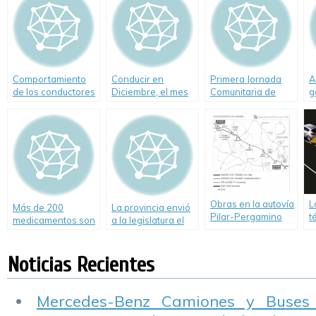
Comportamiento
Conducir en
Primera Jornada
A
de los conductores
Diciembre, el mes
Comunitaria de
g
en rutas durante el
más peligroso del
Tránsito y
b
verano 2009
año
Seguridad Vial
c
Obras en la autovía
L
Más de 200
La provincia envió
Pilar-Pergamino
t
medicamentos son
a la legislatura el
c
incompatibles con
plan vial costero
d
la circulación en
a
Noticias Recientes
coche
t
Mercedes-Benz Camiones y Buses