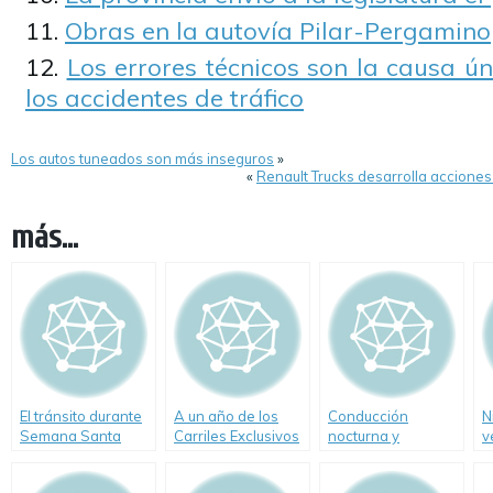
Obras en la autovía Pilar-Pergamino
Los errores técnicos son la causa ú
los accidentes de tráfico
Los autos tuneados son más inseguros
»
«
Renault Trucks desarrolla acciones
más...
El tránsito durante
A un año de los
Conducción
N
Semana Santa
Carriles Exclusivos
nocturna y
v
animales sueltos
d
a