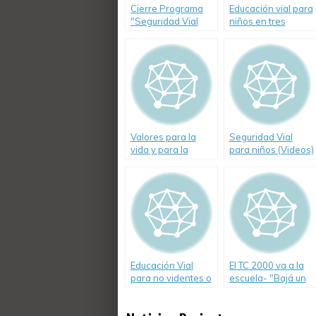
Cierre Programa
Educación vial para
"Seguridad Vial
niños en tres
para Todos" de
videos
Fundación Renault
Valores para la
Seguridad Vial
vida y para la
para niños (Videos)
conducción
Educación Vial
El TC 2000 va a la
para no videntes o
escuela- "Bajá un
disminuidos
Cambio"
visuales