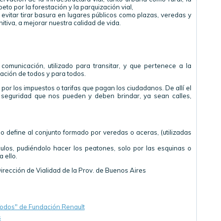
to por la forestación y la parquización vial,
 evitar tirar basura en lugares públicos como plazas, veredas y
tiva, a mejorar nuestra calidad de vida.
omunicación, utilizado para transitar, y que pertenece a la
lación de todos y para todos.
or los impuestos o tarifas que pagan los ciudadanos. De allí el
 seguridad que nos pueden y deben brindar, ya sean calles,
o define al conjunto formado por veredas o aceras, (utilizadas
culos, pudiéndolo hacer los peatones, solo por las esquinas o
 ello.
Dirección de Vialidad de la Prov. de Buenos Aires
Todos" de Fundación Renault
s