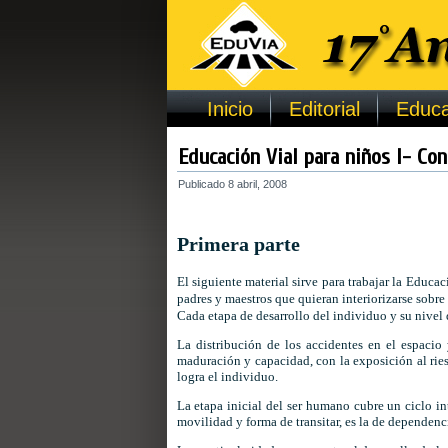
Inicio
Editorial
Educa
Educación Vial para niños I- Co
Publicado
8 abril, 2008
Primera parte
El siguiente material sirve para trabajar la Educac
padres y maestros que quieran interiorizarse sobre
Cada etapa de desarrollo del individuo y su nivel
La distribución de los accidentes en el espacio 
maduración y capacidad, con la exposición al ri
logra el individuo.
La etapa inicial del ser humano cubre un ciclo in
movilidad y forma de transitar, es la de dependenc