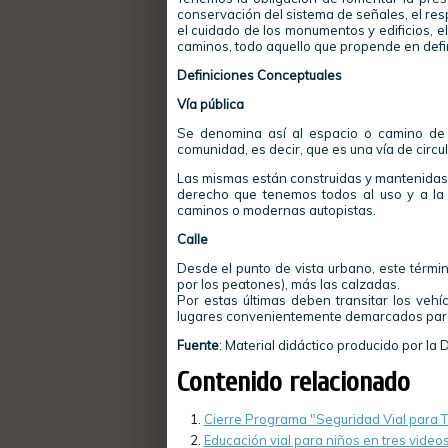
conservación del sistema de señales, el respe
el cuidado de los monumentos y edificios, el
caminos, todo aquello que propende en defini
Definiciones Conceptuales
Vía pública
Se denomina así al espacio o camino de c
comunidad, es decir, que es una vía de circu
Las mismas están construidas y mantenidas p
derecho que tenemos todos al uso y a la
caminos o modernas autopistas.
Calle
Desde el punto de vista urbano, este términ
por los peatones), más las calzadas.
Por estas últimas deben transitar los vehí
lugares convenientemente demarcados para
Fuente
: Material didáctico producido por la 
Contenido relacionado
Cierre Programa "Seguridad Vial para 
Educación vial para niños en tres video