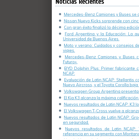
Noticias Recientes
Mercedes-Benz Camiones y Buses se de
Nissan Nuevo Kicks sorprende con cinco
Con gran éxito finalizó la décima edici
Ford Argentina y la Educación: La a
Universidad de Buenos Aires.
Moto y verano: Cuidados y consejos de 
viajes.
Mercedes-Benz Camiones y Buses cel
Futuro».
BYD Dolphin Plus: Primer fabricante ch
NCAP.
Evaluación de Latin NCAP: Stellantis 
Nuevo Aircross, y el Toyota Corolla baja 
Volkswagen Group Argentina presenta s
El Kia K3 alcanza la máxima calificación
Nuevos resultados de Latin NCAP: K3 log
El Volkswagen T-Cross vuelve a alcanza
Nuevos resultados de Latin NCAP: Groo
en seguridad.
Nuevos resultados de Latin NCAP: 
referencia en su segmento con Montana