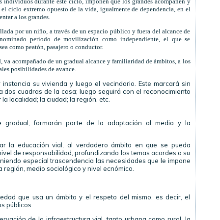
los individuos durante este ciclo, imponen que los grandes acompañen y
en el ciclo extremo opuesto de la vida, igualmente de dependencia, en el
ntar a los grandes.
lada por un niño, a través de un espacio público y fuera del alcance de
enominado período de movilización como independiente, el que se
a sea como peatón, pasajero o conductor.
 va acompañado de un gradual alcance y familiaridad de ámbitos, a los
les posibilidades de avance.
instancia su vivienda y luego el vecindario. Este marcará sin
 a dos cuadras de la casa; luego seguirá con el reconocimiento
r la localidad; la ciudad; la región, etc.
e gradual, formarán parte de la adaptación al medio y la
star la educación vial, al verdadero ámbito en que se pueda
 nivel de responsabilidad, profundizando los temas acordes a su
eniendo especial trascendencia las necesidades que le impone
a región, medio sociológico y nivel ecnómico.
ociedad que usa un ámbito y el respeto del mismo, es decir, el
s públicos.
vación de la infraestructura vial, tanto urbana como rural, la