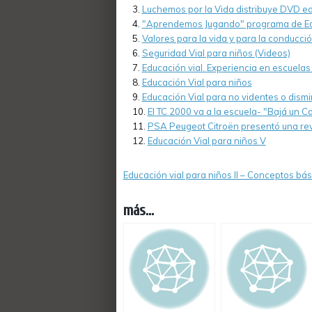
Luchemos por la Vida distribuye DVD e
"Aprendemos Jugando" programa de Edu
Valores para la vida y para la conducci
Seguridad Vial para niños (Videos)
Educación vial. Experiencia en escuela
Educación Vial para niños
Educación Vial para no videntes o dismi
El TC 2000 va a la escuela- "Bajá un 
PSA Peugeot Citroën presentó una revi
Educación Vial para niños V
Educación vial para niños II – Conceptos bás
más...