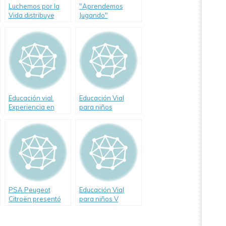
Luchemos por la
"Aprendemos
Vida distribuye
Jugando"
DVD educativo
programa de
Educación Vial del
Gobierno de la
Ciudad
Educación vial.
Educación Vial
Experiencia en
para niños
escuelas de
Tucumán
PSA Peugeot
Educación Vial
Citroën presentó
para niños V
una revista infantil
sobre Educación