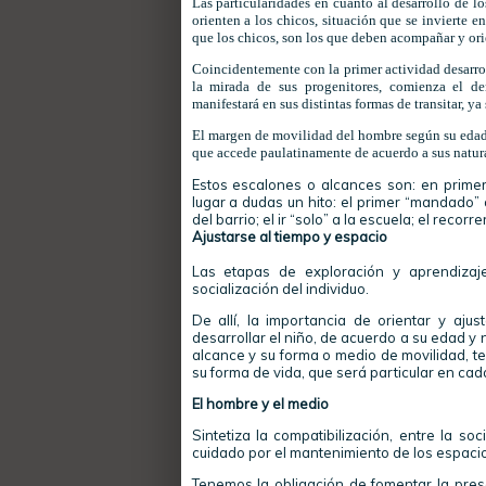
Las particularidades en cuanto al desarrollo de 
orienten a los chicos, situación que se invierte 
que los chicos, son los que deben acompañar y orie
Coincidentemente con la primer actividad desarrol
la mirada de sus progenitores, comienza el d
manifestará en sus distintas formas de transitar, y
El margen de movilidad del hombre según su edad,
que accede paulatinamente de acuerdo a sus natura
Estos escalones o alcances son: en primer 
lugar a dudas un hito: el primer “mandado”
del barrio; el ir “solo” a la escuela; el recorre
Ajustarse al tiempo y espacio
Las etapas de exploración y aprendizaj
socialización del individuo.
De allí, la importancia de orientar y aju
desarrollar el niño, de acuerdo a su edad y
alcance y su forma o medio de movilidad, t
su forma de vida, que será particular en cad
El hombre y el medio
Sintetiza la compatibilización, entre la s
cuidado por el mantenimiento de los espacio
Tenemos la obligación de fomentar la preser