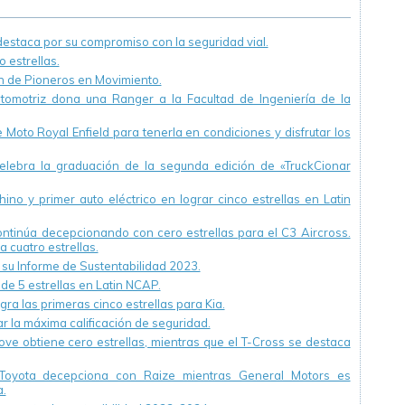
Vial
staca por su compromiso con la seguridad vial.
 estrellas.
ón de Pioneros en Movimiento.
utomotriz dona una Ranger a la Facultad de Ingeniería de la
Moto Royal Enfield para tenerla en condiciones y disfrutar los
ebra la graduación de la segunda edición de «TruckCionar
ino y primer auto eléctrico en lograr cinco estrellas en Latin
continúa decepcionando con cero estrellas para el C3 Aircross.
a cuatro estrellas.
u Informe de Sustentabilidad 2023.
 de 5 estrellas en Latin NCAP.
ra las primeras cinco estrellas para Kia.
r la máxima calificación de seguridad.
ve obtiene cero estrellas, mientras que el T-Cross se destaca
Toyota decepciona con Raize mientras General Motors es
.