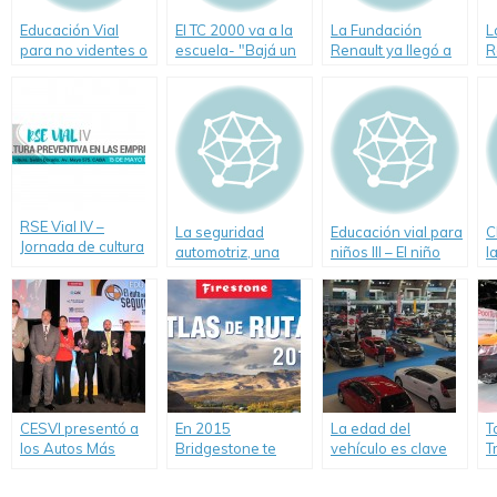
Educación Vial
El TC 2000 va a la
La Fundación
L
para no videntes o
escuela- "Bajá un
Renault ya llegó a
R
disminuidos
Cambio"
45.000 chicos con
P
visuales
su mensaje de
S
concientización en
materia de
Seguridad Vial
RSE Vial IV –
La seguridad
Educación vial para
C
Jornada de cultura
automotriz, una
niños III – El niño
l
preventiva en las
deuda pendiente
como peatón y
R
empresas
pasajero
e
l
CESVI presentó a
En 2015
La edad del
T
los Autos Más
Bridgestone te
vehículo es clave
T
Seguros de 2014.
invita a viajar con
para nuestra
e
su nuevo Atlas de
seguridad