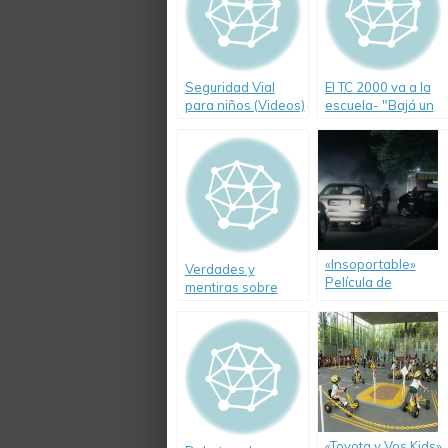
Seguridad Vial
El TC 2000 va a la
para niños (Videos)
escuela- "Bajá un
Cambio"
«Insoportable»
Verdades y
Película de
mentiras sobre
Seguridad Vial
automóviles y
exclusiva para
conductores
internet realizada
(Video)
en Francia
«Toyota y Vos Kids»