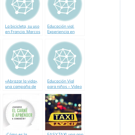
La bicicleta, su uso
Educación vial.
en Francia. Marcos
Experiencia en
Peña (Video)
escuelas de
Tucumán
«Abrazar la vida»,
Educación Vial
una campaña de
para niños – Video
seguridad vial que
«El peatón urbano»
apela a la familia.
¿Cómo es la
EASY TAXI, una app