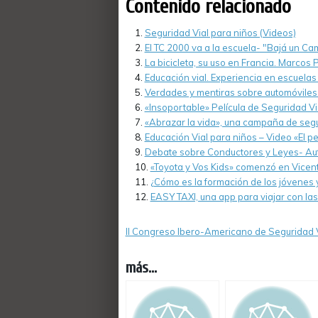
Contenido relacionado
Seguridad Vial para niños (Videos)
El TC 2000 va a la escuela- "Bajá un Ca
La bicicleta, su uso en Francia. Marcos 
Educación vial. Experiencia en escuela
Verdades y mentiras sobre automóviles
«Insoportable» Película de Seguridad Vi
«Abrazar la vida», una campaña de seguri
Educación Vial para niños – Video «El p
Debate sobre Conductores y Leyes- Aut
«Toyota y Vos Kids» comenzó en Vicen
¿Cómo es la formación de los jóvenes 
EASY TAXI, una app para viajar con la
II Congreso Ibero-Americano de Seguridad 
más...