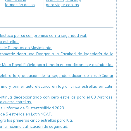
formación de los
para viajar con las
jóvenes y cómo
mascotas
afecta a su
conducción? Video.
staca por su compromiso con la seguridad vial.
 estrellas.
ón de Pioneros en Movimiento.
utomotriz dona una Ranger a la Facultad de Ingeniería de la
Moto Royal Enfield para tenerla en condiciones y disfrutar los
ebra la graduación de la segunda edición de «TruckCionar
ino y primer auto eléctrico en lograr cinco estrellas en Latin
continúa decepcionando con cero estrellas para el C3 Aircross.
a cuatro estrellas.
u Informe de Sustentabilidad 2023.
 de 5 estrellas en Latin NCAP.
ra las primeras cinco estrellas para Kia.
r la máxima calificación de seguridad.