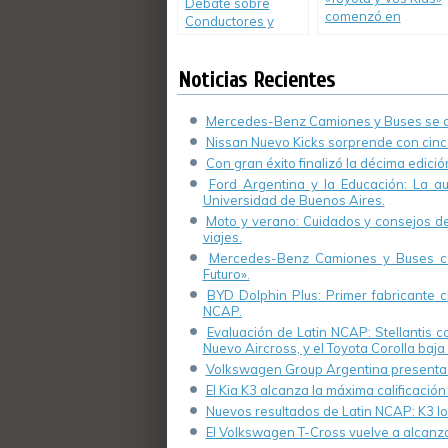
Debate sobre
comenzó en
Conductores y
Vicente López.
Leyes- Autotécnica
(Video)
Noticias Recientes
Mercedes-Benz Camiones y Buses se de
Nissan Nuevo Kicks sorprende con cinco
Con gran éxito finalizó la décima edici
Ford Argentina y la Educación: La a
Universidad de Buenos Aires.
Moto y verano: Cuidados y consejos de 
viajes.
Mercedes-Benz Camiones y Buses cel
Futuro».
BYD Dolphin Plus: Primer fabricante ch
NCAP.
Evaluación de Latin NCAP: Stellantis 
Nuevo Aircross, y el Toyota Corolla baja 
Volkswagen Group Argentina presenta s
El Kia K3 alcanza la máxima calificación
Nuevos resultados de Latin NCAP: K3 log
El Volkswagen T-Cross vuelve a alcanza