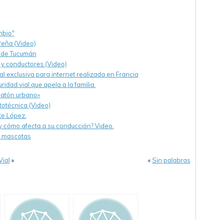
mbio"
Peña (Video)
s de Tucumán
 y conductores (Video)
al exclusiva para internet realizada en Francia
dad vial que apela a la familia.
eatón urbano»
otécnica (Video)
te López.
y cómo afecta a su conducción? Video.
s mascotas
Vial
»
«
Sin palabras