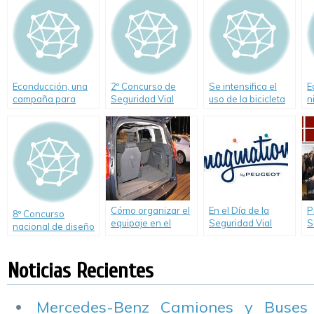
Gobierno de la
E
Ciudad
Econducción, una
2º Concurso de
Se intensifica el
E
campaña para
Seguridad Vial
uso de la bicicleta
n
proteger el medio
Peugeot.
en Europa (Video)
C
ambiente
Cómo organizar el
En el Día de la
P
8º Concurso
equipaje en el
Seguridad Vial
S
nacional de diseño
coche (Video)
nuevas acciones
C
gráfico «Los niños
de Peugeot para
c
y el tránsito»
crear conciencia
d
Noticias Recientes
Mercedes-Benz Camiones y Buses