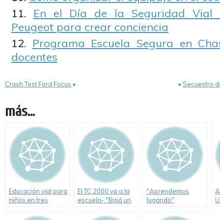
En el Día de la Seguridad Vial
Peugeot para crear conciencia
Programa Escuela Segura en Cha
docentes
Crash Test Ford Focus
»
«
Secuestro d
más...
Educación vial para
El TC 2000 va a la
"Aprendemos
A
niños en tres
escuela- "Bajá un
Jugando"
U
videos
Cambio"
programa de
i
Educación Vial del
p