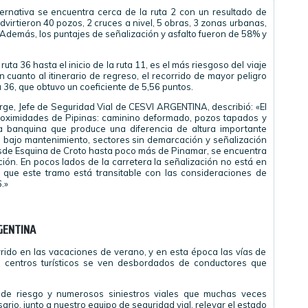
lternativa se encuentra cerca de la ruta 2 con un resultado de
virtieron 40 pozos, 2 cruces a nivel, 5 obras, 3 zonas urbanas,
 Además, los puntajes de señalización y asfalto fueron de 58% y
uta 36 hasta el inicio de la ruta 11, es el más riesgoso del viaje
n cuanto al itinerario de regreso, el recorrido de mayor peligro
a 36, que obtuvo un coeficiente de 5,56 puntos.
rge, Jefe de Seguridad Vial de CESVI ARGENTINA, describió: «El
roximidades de Pipinas: caminino deformado, pozos tapados y
a banquina que produce una diferencia de altura importante
 bajo mantenimiento, sectores sin demarcación y señalización
desde Esquina de Croto hasta poco más de Pinamar, se encuentra
ón. En pocos lados de la carretera la señalización no está en
que este tramo está transitable con las consideraciones de
.»
RGENTINA
rrido en las vacaciones de verano, y en esta época las vías de
s centros turísticos se ven desbordados de conductores que
s de riesgo y numerosos siniestros viales que muchas veces
ario, junto a nuestro equipo de seguridad vial, relevar el estado