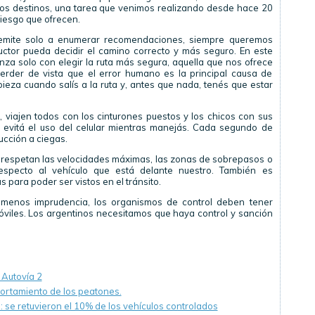
tos destinos, una tarea que venimos realizando desde hace 20
riesgo que ofrecen.
remite solo a enumerar recomendaciones, siempre queremos
ctor pueda decidir el camino correcto y más seguro. En este
nza solo con elegir la ruta más segura, aquella que nos ofrece
erder de vista que el error humano es la principal causa de
pieza cuando salís a la ruta y, antes que nada, tenés que estar
viajen todos con los cinturones puestos y los chicos con sus
te, evitá el uso del celular mientras manejás. Cada segundo de
ucción a ciegas.
e respetan las velocidades máximas, las zonas de sobrepasos o
respecto al vehículo que está delante nuestro. También es
as para poder ser vistos en el tránsito.
menos imprudencia, los organismos de control deben tener
móviles. Los argentinos necesitamos que haya control y sanción
 Autovía 2
ortamiento de los peatones.
: se retuvieron el 10% de los vehículos controlados