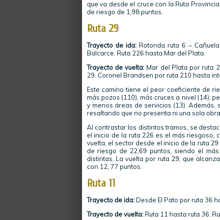
que va desde el cruce con la Ruta Provincial
de riesgo de 1,98 puntos.
Ruta 29
Trayecto de ida:
Rotonda ruta 6 – Cañuelas
Balcarce. Ruta 226 hasta Mar del Plata.
Trayecto de vuelta:
Mar del Plata por ruta 
29. Coronel Brandsen por ruta 210 hasta int
Este camino tiene el peor coeficiente de ri
más pozos (110), más cruces a nivel (14), pe
y menos áreas de servicios (13). Además, s
resaltando que no presenta ni una sola obra
Al contrastar los distintos tramos, se desta
el inicio de la ruta 226 es el más riesgoso,
vuelta, el sector desde el inicio de la ruta
de riesgo de 22,69 puntos, siendo el más
distintas. La vuelta por ruta 29, que alcanza
con 12, 77 puntos.
Ruta 11
Trayecto de ida:
Desde El Pato por ruta 36 ha
Trayecto de vuelta:
Ruta 11 hasta ruta 36. Ru