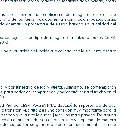
debe transitar, obras, radares de medición de velocidad, áreas
vas, se consideró un coeficiente de riesgo que se calculó
 uno de los ítems incluidos en la examinación (pozos, obras,
ndo además un porcentaje de riesgo basado en la calidad del
porcentaje a cada tipo de riesgo de la calzada: pozos (35%),
20%).
ó una puntuación en función a la calidad, con la siguiente escala:
lta, y por itinerario de ida y vuelta. Asimismo, se contemplaron
s, para poder así compararlos y hallar cuál sería el trecho en el
ón.
ad Vial de CESVI ARGENTINA, destacó la importancia de que
la transitan: «La ruta 2 es una conexión muy importante para la
ensando que la ruta le puede jugar una mala pasada. De alguna
 costa atlántica deberían estar en un nivel óptimo, de manera
rte del conductor se genere desde el primer momento, cuando