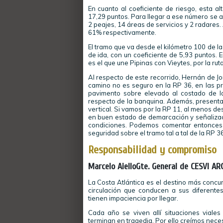
En cuanto al coeficiente de riesgo, esta a
17,29 puntos. Para llegar a ese número se ad
2 peajes, 14 áreas de servicios y 2 radares.
61% respectivamente.
El tramo que va desde el kilómetro 100 de la r
de ida, con un coeficiente de 5,93 puntos. E
es el que une Pipinas con Vieytes, por la rut
Al respecto de este recorrido, Hernán de Jo
camino no es seguro en la RP 36, en las p
pavimento sobre elevado al costado de l
respecto de la banquina. Además, presenta
vertical. Si vamos por la RP 11, al menos 
en buen estado de demarcación y señalizaci
condiciones. Podemos comentar entonces 
seguridad sobre el tramo tal a tal de la RP 36
Responsabilidad y compromiso
Marcelo AielloGte. General de CESVI A
La Costa Atlántica es el destino más concu
circulación que conducen a sus diferente
tienen impaciencia por llegar.
Cada año se viven allí situaciones viale
terminan en tragedia. Por ello creímos neces