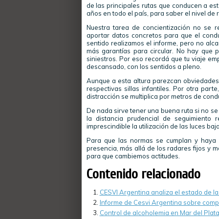
de las principales rutas que conducen a es
años en todo el país, para saber el nivel de 
Nuestra tarea de concientización no se 
aportar datos concretos para que el condu
sentido realizamos el informe, pero no alca
más garantías para circular. No hay que p
siniestros. Por eso recordá que tu viaje em
descansado, con los sentidos a pleno.
Aunque a esta altura parezcan obviedades, 
respectivas sillas infantiles. Por otra par
distracción se multiplica por metros de cond
De nada sirve tener una buena ruta si no s
la distancia prudencial de seguimiento 
imprescindible la utilización de las luces baj
Para que las normas se cumplan y haya 
presencia, más allá de los radares fijos y 
para que cambiemos actitudes.
Contenido relacionado
CESVI Argentina analiza el estado de la
Informe de Cesvi Argentina sobre comp
Control de alcoholemia en Mar del Plata