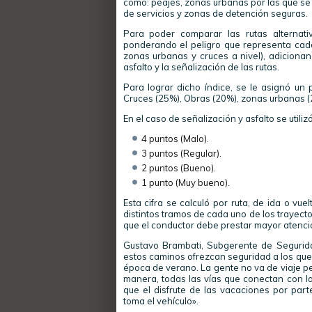
como: peajes, zonas urbanas por las que se 
de servicios y zonas de detención seguras.
Para poder comparar las rutas alternati
ponderando el peligro que representa cada
zonas urbanas y cruces a nivel), adiciona
asfalto y la señalización de las rutas.
Para lograr dicho índice, se le asignó un 
Cruces (25%), Obras (20%), zonas urbanas (
En el caso de señalización y asfalto se utiliz
4 puntos (Malo).
3 puntos (Regular).
2 puntos (Bueno).
1 punto (Muy bueno).
Esta cifra se calculó por ruta, de ida o vue
distintos tramos de cada uno de los trayecto
que el conductor debe prestar mayor atenci
Gustavo Brambati, Subgerente de Segurid
estos caminos ofrezcan seguridad a los que 
época de verano. La gente no va de viaje p
manera, todas las vías que conectan con la
que el disfrute de las vacaciones por pa
toma el vehículo».