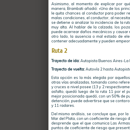
Asimismo, al momento de explicar por qué
manera, Brambati añadió: «Uno de los princ
le quita chances al conductor para poder res
malas condiciones, el conductor, al necesita
se detiene a analizar la incidencia de la ru
muy alta. Al hablar de la calzada, los poz
puede acarrear daños mecánicos y causar m
otro lado, la ausencia o mal estado de el
contener adecuadamente y pueden empeorar
Ruta 2
Trayecto de ida:
Autopista Buenos Aires-La Pl
Trayecto de vuelta:
Autovía 2 hasta Autopist
Esta opción es la más elegida por aquellos
otras vías analizadas, tomando como referenc
y cruces a nivel posee (13 y 2 respectivame
asfalto, quedó luego de la ruta 11 por el p
mejor posicionada quedó, con un 50% de pu
detención, puede advertirse que se contaro
y 11 radares.
Del mismo análisis, se concluye que, por la
Mar del Plata, con un coeficiente de riesgo d
desprende que el que comunica Las Armas c
puntos de coeficiente de riesgo que presenta.