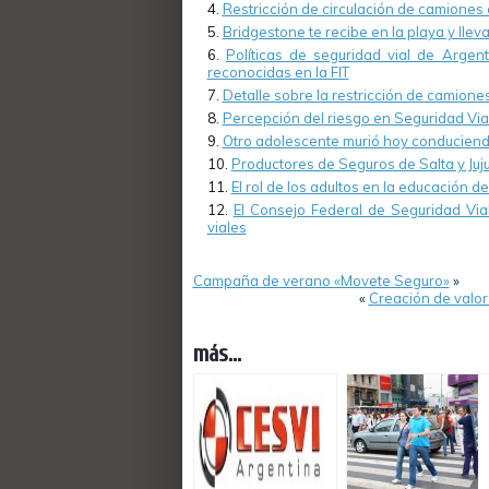
Restricción de circulación de camiones
Bridgestone te recibe en la playa y lleva
Políticas de seguridad vial de Argen
reconocidas en la FIT
Detalle sobre la restricción de camiones
Percepción del riesgo en Seguridad Via
Otro adolescente murió hoy conduciendo
Productores de Seguros de Salta y Juju
El rol de los adultos en la educación de
El Consejo Federal de Seguridad Vial
viales
Campaña de verano «Movete Seguro»
»
«
Creación de valor
más...