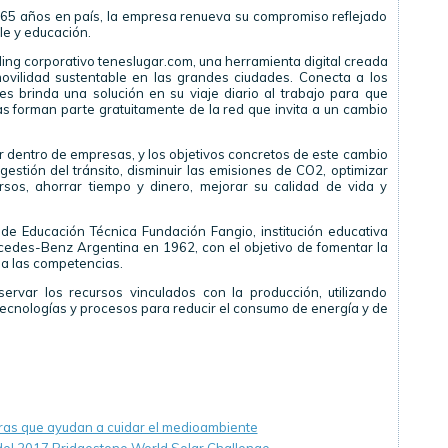
e 65 años en país, la empresa renueva su compromiso reflejado
ble y educación.
ling corporativo teneslugar.com, una herramienta digital creada
ovilidad sustentable en las grandes ciudades. Conecta a los
 brinda una solución en su viaje diario al trabajo para que
 forman parte gratuitamente de la red que invita a un cambio
.
 dentro de empresas, y los objetivos concretos de este cambio
estión del tránsito, disminuir las emisiones de CO2, optimizar
rsos, ahorrar tiempo y dinero, mejorar su calidad de vida y
de Educación Técnica Fundación Fangio, institución educativa
rcedes-Benz Argentina en 1962, con el objetivo de fomentar la
 a las competencias.
rvar los recursos vinculados con la producción, utilizando
tecnologías y procesos para reducir el consumo de energía y de
as que ayudan a cuidar el medioambiente