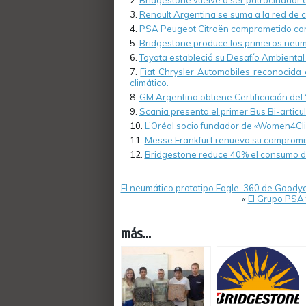
Bridgestone vuelve a ser patrocinador 
Renault Argentina se suma a la red de
PSA Peugeot Citroën comprometido con
Bridgestone produce los primeros neum
Toyota estableció su Desafío Ambienta
Fiat Chrysler Automobiles reconocida 
climático.
GM Argentina obtiene Certificación del “
Scania presenta el primer Bus Bi-articu
L’Oréal socio fundador de «Women4Cli
Messe Frankfurt renueva su compromis
Bridgestone reduce 40% el consumo de 
El neumático prototipo Eagle-360 de Goodye
«
El Grupo PSA 
más...