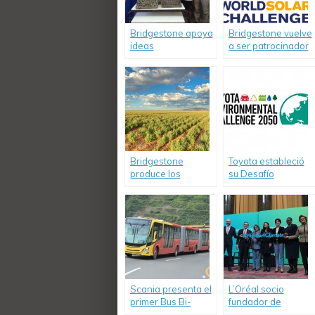
Bridgestone apoya
Bridgestone vuelve
ideas
a ser patrocinador
transformadoras
del 2017
que ayudan a
Bridgestone World
cuidar el
Solar Challenge
medioambiente
Bridgestone
Toyota estableció
produce los
su Desafío
primeros
Ambiental 2050
neumáticos de
caucho natural
Scania presenta el
L’Oréal socio
primer Bus Bi-
fundador de
articulado del
«Women4Climate»