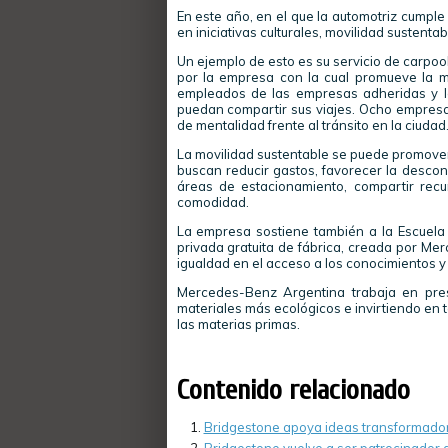
En este año, en el que la automotriz cumpl
en iniciativas culturales, movilidad sustenta
Un ejemplo de esto es su servicio de carpoo
por la empresa con la cual promueve la m
empleados de las empresas adheridas y les
puedan compartir sus viajes. Ocho empresas
de mentalidad frente al tránsito en la ciudad
La movilidad sustentable se puede promover
buscan reducir gastos, favorecer la descong
áreas de estacionamiento, compartir recu
comodidad.
La empresa sostiene también a la Escuela 
privada gratuita de fábrica, creada por Me
igualdad en el acceso a los conocimientos y
Mercedes-Benz Argentina trabaja en prese
materiales más ecológicos e invirtiendo en 
las materias primas.
Contenido relacionado
Bridgestone apoya ideas transformador