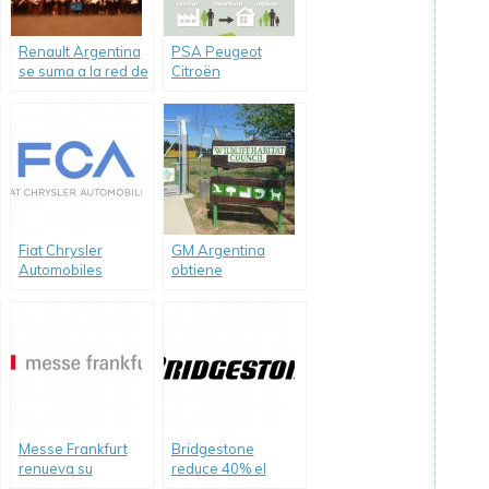
Renault Argentina
PSA Peugeot
se suma a la red de
Citroën
carpooling
comprometido con
corporativo de
el medio ambiente
Mercedes-Benz
Fiat Chrysler
GM Argentina
Automobiles
obtiene
reconocida entre
Certificación del
los líderes
“Wildlife Habitat
mundiales por su
Council”
trabajo respecto al
cambio climático.
Messe Frankfurt
Bridgestone
renueva su
reduce 40% el
compromiso con la
consumo de agua