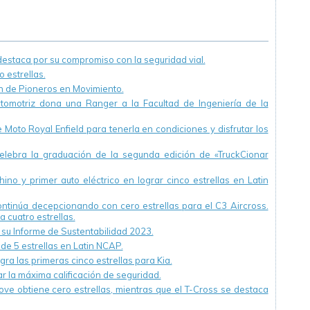
sustentabilidad
en su planta de
Llavallol
staca por su compromiso con la seguridad vial.
 estrellas.
ón de Pioneros en Movimiento.
utomotriz dona una Ranger a la Facultad de Ingeniería de la
Moto Royal Enfield para tenerla en condiciones y disfrutar los
ebra la graduación de la segunda edición de «TruckCionar
ino y primer auto eléctrico en lograr cinco estrellas en Latin
continúa decepcionando con cero estrellas para el C3 Aircross.
a cuatro estrellas.
u Informe de Sustentabilidad 2023.
 de 5 estrellas en Latin NCAP.
ra las primeras cinco estrellas para Kia.
r la máxima calificación de seguridad.
ve obtiene cero estrellas, mientras que el T-Cross se destaca