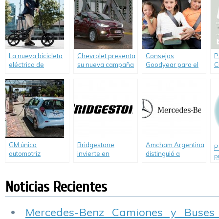
eléctricos en su
sólido de bioetanol
sede en Dearborn.
en el mundo.
La nueva bicicleta
Chevrolet presenta
Consejos
P
eléctrica de
su nueva campaña
Goodyear para el
C
Peugeot también
#BastadeVivos.
manejo seguro en
c
es plegable
vacaciones
e
GM única
Bridgestone
Amcham Argentina
P
automotriz
invierte en
distinguió a
p
norteamericana
sustentabilidad
Mercedes-Benz
g
incluida en el Índice
Argentina líder en
C
Dow Jones de
gestión
Noticias Recientes
Sustentabilidad
sustentable
Mercedes-Benz Camiones y Buses