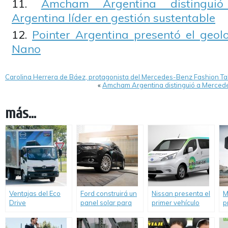
Amcham Argentina distingui
Argentina líder en gestión sustentable
Pointer Argentina presentó el geol
Nano
Carolina Herrera de Báez, protagonista del Mercedes-Benz Fashion Ta
«
Amcham Argentina distinguió a Mercede
más...
Ventajas del Eco
Ford construirá un
Nissan presenta el
M
Drive
panel solar para
primer vehículo
p
recarga de
impulsado por una
c
vehículos
célula de óxido
e