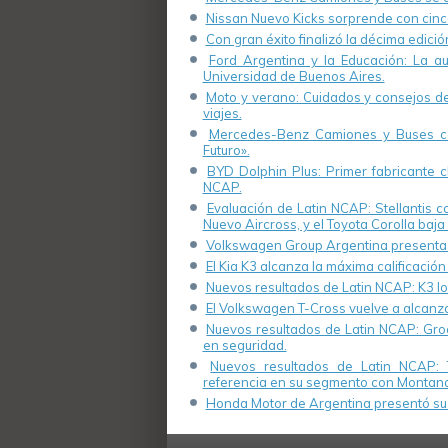
Nissan Nuevo Kicks sorprende con cinco
Con gran éxito finalizó la décima edici
Ford Argentina y la Educación: La a
Universidad de Buenos Aires.
Moto y verano: Cuidados y consejos de 
viajes.
Mercedes-Benz Camiones y Buses cel
Futuro».
BYD Dolphin Plus: Primer fabricante ch
NCAP.
Evaluación de Latin NCAP: Stellantis 
Nuevo Aircross, y el Toyota Corolla baja 
Volkswagen Group Argentina presenta s
El Kia K3 alcanza la máxima calificación
Nuevos resultados de Latin NCAP: K3 log
El Volkswagen T-Cross vuelve a alcanza
Nuevos resultados de Latin NCAP: Groo
en seguridad.
Nuevos resultados de Latin NCAP: 
referencia en su segmento con Montana
Honda Motor de Argentina presentó su 