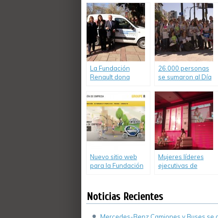
incluida en el Índice
a todo el país con
Dow Jones de
el programa
Sustentabilidad
«Guardianes de la
Educación»
La Fundación
26.000 personas
Renault dona
se sumaron al Día
nuevamente un
del Consumo
Renault Kangoo a
Responsable en
CONIN
todo el país
Nuevo sitio web
Mujeres líderes
para la Fundación
ejecutivas de
de Empresa
empresas
Groupe Renault.
participaron del
primer ‘Women
Noticias Recientes
Leadership Forum»
Mercedes-Benz Camiones y Buses se de