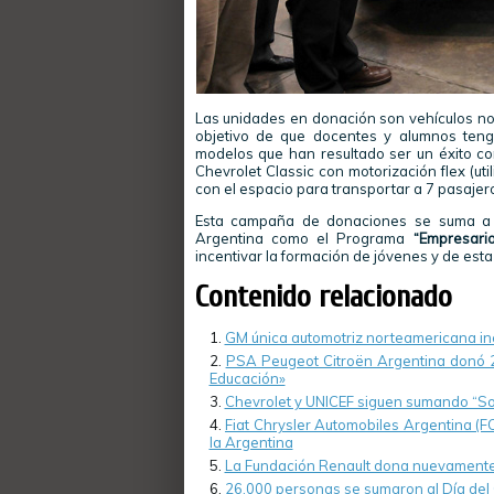
Las unidades en donación son vehículos no 
objetivo de que docentes y alumnos tenga
modelos que han resultado ser un éxito c
Chevrolet Classic con motorización flex (uti
con el espacio para transportar a 7 pasajer
Esta campaña de donaciones se suma a ot
Argentina como el Programa
“Empresario
incentivar la formación de jóvenes y de est
Contenido relacionado
GM única automotriz norteamericana inc
PSA Peugeot Citroën Argentina donó 24
Educación»
Chevrolet y UNICEF siguen sumando “So
Fiat Chrysler Automobiles Argentina (F
la Argentina
La Fundación Renault dona nuevamente
26.000 personas se sumaron al Día del