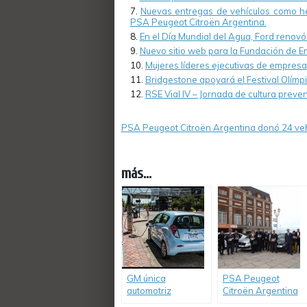
Nuevas entregas de vehículos como her
PSA Peugeot Citroën Argentina.
En el Día Mundial del Agua, Ford renov
Nuevo sitio web para la Fundación de 
Mujeres líderes ejecutivas de empres
Bridgestone apoyará el Festival Olímpic
RSE Vial IV – Jornada de cultura preve
PSA Peugeot Citroën Argentina donó 24 vehí
más...
GM única
PSA Peugeot
automotriz
Citroën Argentina
norteamericana
donó 24 vehículos