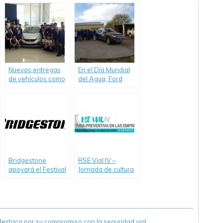
colabora con el
Ruedas”.
arribo de una
réplica de la Santa
Sábana a la
Argentina
Nuevas entregas
En el Día Mundial
de vehículos como
del Agua, Ford
herramientas de
renovó su
estudio a
compromiso con
instituciones
quienes más la
técnicas de la
necesitan.
mano de PSA
Peugeot Citroën
Argentina.
Bridgestone
RSE Vial IV –
apoyará el Festival
Jornada de cultura
Olímpico en Villa
preventiva en las
Soldati
empresas
staca por su compromiso con la seguridad vial.