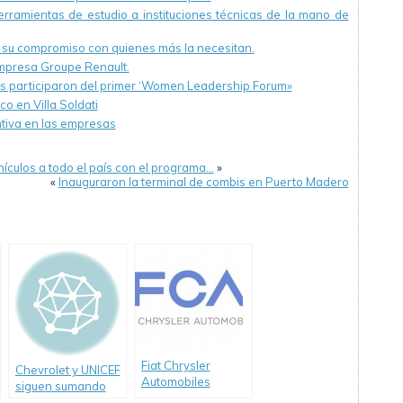
ramientas de estudio a instituciones técnicas de la mano de
ó su compromiso con quienes más la necesitan.
Empresa Groupe Renault.
as participaron del primer ‘Women Leadership Forum»
o en Villa Soldati
ntiva en las empresas
culos a todo el país con el programa…
»
«
Inauguraron la terminal de combis en Puerto Madero
Fiat Chrysler
Chevrolet y UNICEF
Automobiles
siguen sumando
Argentina (FCA)
“Sonrisas sobre