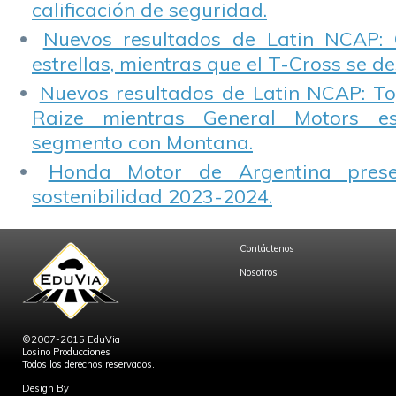
calificación de seguridad.
Nuevos resultados de Latin NCAP: 
estrellas, mientras que el T-Cross se d
Nuevos resultados de Latin NCAP: T
Raize mientras General Motors e
segmento con Montana.
Honda Motor de Argentina prese
sostenibilidad 2023-2024.
Contáctenos
Nosotros
©2007-2015 EduVia
Losino Producciones
Todos los derechos reservados.
Design By