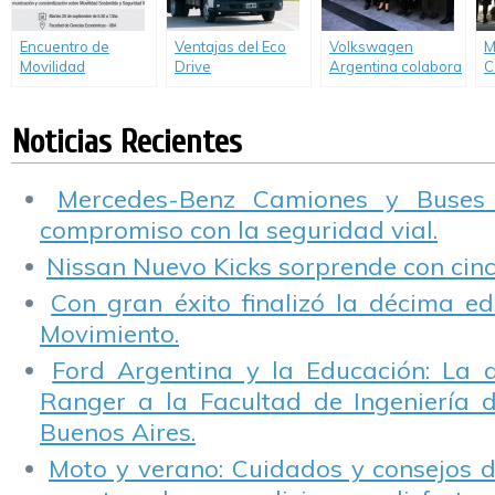
técnicas de todo el
país.
Encuentro de
Ventajas del Eco
Volkswagen
M
Movilidad
Drive
Argentina colabora
C
Sostenible y
con la
B
Seguridad Vial –
conservación del
d
Fundación de
Parque Nacional
Noticias Recientes
Empresa Groupe
Iberá.
Renault.
Mercedes-Benz Camiones y Buses
compromiso con la seguridad vial.
Nissan Nuevo Kicks sorprende con cinco
Con gran éxito finalizó la décima ed
Movimiento.
Ford Argentina y la Educación: La 
Ranger a la Facultad de Ingeniería 
Buenos Aires.
Moto y verano: Cuidados y consejos d