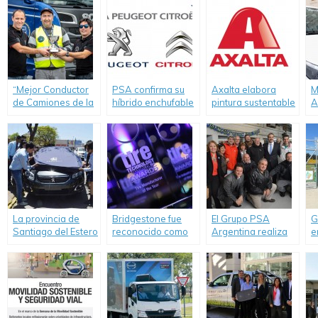
“Mejor Conductor
PSA confirma su
Axalta elabora
M
de Camiones de la
híbrido enchufable
pintura sustentable
A
Argentina 2014″:
para el sector
P
Rosario tiene al
automotor
l
primer finalista.
A
S
La provincia de
Bridgestone fue
El Grupo PSA
G
Santiago del Estero
reconocido como
Argentina realiza
e
recibió el primero
«Fabricante de
nueva donación de
c
de los 31 vehículos
Neumáticos del
un vehículo para
l
donados por PSA
Año»
una institución
S
Peugeot Citroën
técnica de Mar del
c
Argentina a
Plata.
M
instituciones
A