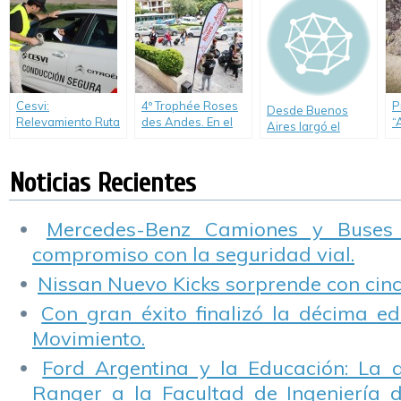
Entrevistamos a
30 años, largará
s
Jean Jacques Rey,
desde Buenos
creador del rally
Aires, en el mes de
exclusivo para
Abril.
mujeres.
Cesvi:
4º Trophée Roses
P
Desde Buenos
Relevamiento Ruta
des Andes. En el
“
Aires largó el
11 y 8, Autovía 2 y
Monumento a
2
«Argentina Trophy»
Autopista
Güemes fue la
p
con destino a Salta
Panamericana
largada simbólica
E
Noticias Recientes
Ramal Pilar
C
Mercedes-Benz Camiones y Buses
compromiso con la seguridad vial.
Nissan Nuevo Kicks sorprende con cinco
Con gran éxito finalizó la décima ed
Movimiento.
Ford Argentina y la Educación: La 
Ranger a la Facultad de Ingeniería 