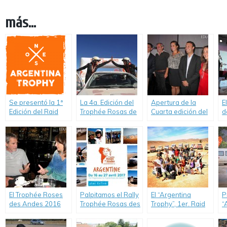
más...
Se presentó la 1ª
La 4a. Edición del
Apertura de la
E
Edición del Raid
Trophée Rosas de
Cuarta edición del
d
“Argentina Trophy”
los Andes larga
«Trophée Rosas de
h
2017, único Rally
desde Salta el16
los Andes 2017»,
g
para jóvenes y
de Abril 2017
único Rally 100%
d
estudiantes
femenino
p
universitarios en
Argentina.
El Trophée Roses
Palpitamos el Rally
El “Argentina
P
des Andes 2016
Trophée Rosas des
Trophy”, 1er. Raid
“
conquistó a la
Andes 2017
Internacional para
2
Argentina –
jóvenes entre 18 a
e