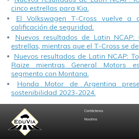
cinco estrellas para Kia.
El Volkswagen T-Cross vuelve a 
calificación de seguridad.
Nuevos resultados de Latin NCAP: 
estrellas, mientras que el T-Cross se d
Nuevos resultados de Latin NCAP: T
Raize mientras General Motors e
segmento con Montana.
Honda Motor de Argentina prese
sostenibilidad 2023-2024.
Contáctenos
Nosotros