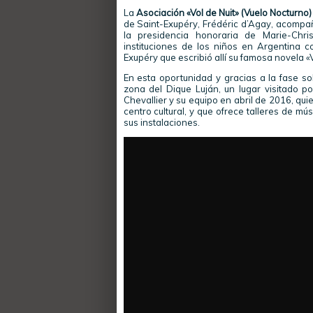
La
Asociación «Vol de Nuit» (Vuelo Nocturno)
de Saint-Exupéry, Frédéric d’Agay, acompañ
la presidencia honoraria de Marie-Chris
instituciones de los niños en Argentina c
Exupéry que escribió allí su famosa novela «
En esta oportunidad y gracias a la fase so
zona del Dique Luján, un lugar visitado po
Chevallier y su equipo en abril de 2016, qui
centro cultural, y que ofrece talleres de músi
sus instalaciones.