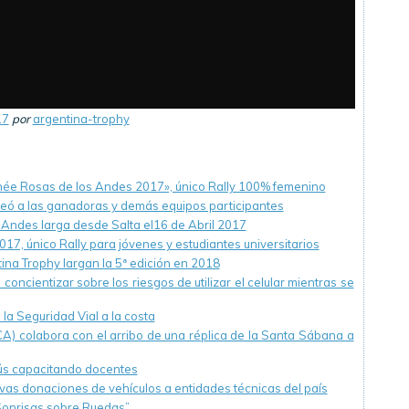
17
por
argentina-trophy
phée Rosas de los Andes 2017», único Rally 100% femenino
ó a las ganadoras y demás equipos participantes
 Andes larga desde Salta el16 de Abril 2017
017, único Rally para jóvenes y estudiantes universitarios
ina Trophy largan la 5ª edición en 2018
ncientizar sobre los riesgos de utilizar el celular mientras se
 la Seguridad Vial a la costa
CA) colabora con el arribo de una réplica de la Santa Sábana a
s capacitando docentes
vas donaciones de vehículos a entidades técnicas del país
Sonrisas sobre Ruedas”