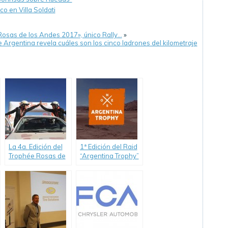
o en Villa Soldati
Rosas de los Andes 2017», único Rally…
»
 Argentina revela cuáles son los cinco ladrones del kilometraje
La 4a. Edición del
1ª Edición del Raid
Trophée Rosas de
“Argentina Trophy”
los Andes larga
2017, único Rally
desde Salta el16
para jóvenes y
de Abril 2017
estudiantes
universitarios