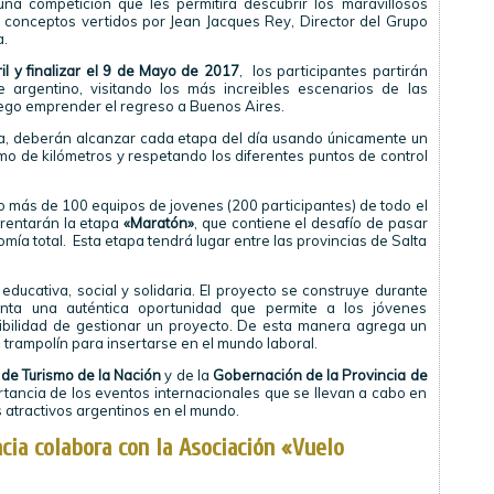
una competición que les permitirá descubrir los maravillosos
 conceptos vertidos por Jean Jacques Rey, Director del Grupo
a.
il y finalizar el 9 de Mayo de 2017
, los participantes partirán
 argentino, visitando los más increibles escenarios de las
luego emprender el regreso a Buenos Aires.
sa, deberán alcanzar cada etapa del día usando únicamente un
imo de kilómetros y respetando los diferentes puntos de control
o más de 100 equipos de jovenes (200 participantes) de todo el
frentarán la etapa
«Maratón»
, que contiene el desafío de pasar
a total. Esta etapa tendrá lugar entre las provincias de Salta
ducativa, social y solidaria. El proyecto se construye durante
enta una auténtica oportunidad que permite a los jóvenes
sibilidad de gestionar un proyecto. De esta manera agrega un
 trampolín para insertarse en el mundo laboral.
 de Turismo de la Nación
y de la
Gobernación de la Provincia de
ancia de los eventos internacionales que se llevan a cabo en
 atractivos argentinos en el mundo.
cia colabora con la Asociación «Vuelo