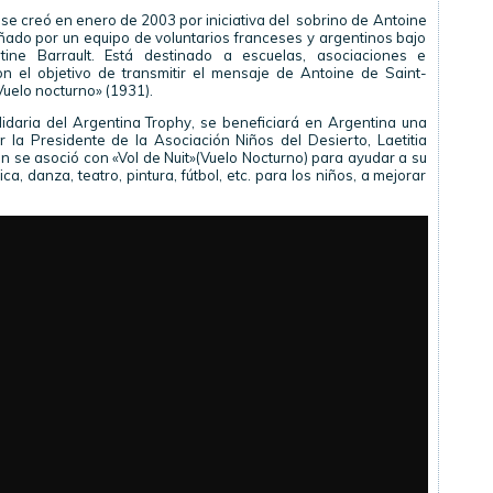
se creó en enero de 2003 por iniciativa del sobrino de Antoine
ado por un equipo de voluntarios franceses y argentinos bajo
tine Barrault. Está destinado a escuelas, asociaciones e
on el objetivo de transmitir el mensaje de Antoine de Saint-
Vuelo nocturno» (1931).
lidaria del Argentina Trophy, se beneficiará en Argentina una
r la Presidente de la Asociación Niños del Desierto, Laetitia
en se asoció con «Vol de Nuit»(Vuelo Nocturno) para ayudar a su
ca, danza, teatro, pintura, fútbol, etc. para los niños, a mejorar