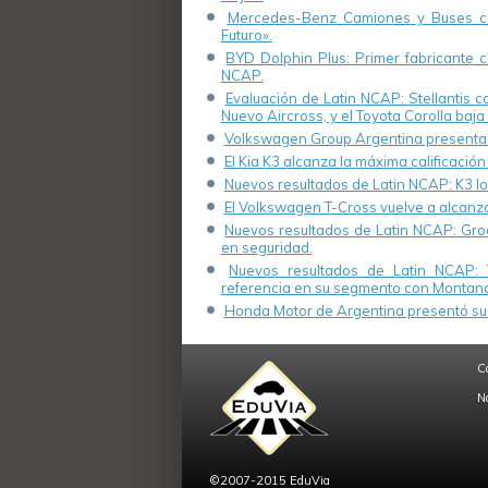
Mercedes-Benz Camiones y Buses cel
Futuro».
BYD Dolphin Plus: Primer fabricante ch
NCAP.
Evaluación de Latin NCAP: Stellantis 
Nuevo Aircross, y el Toyota Corolla baja 
Volkswagen Group Argentina presenta s
El Kia K3 alcanza la máxima calificación
Nuevos resultados de Latin NCAP: K3 log
El Volkswagen T-Cross vuelve a alcanza
Nuevos resultados de Latin NCAP: Groo
en seguridad.
Nuevos resultados de Latin NCAP: 
referencia en su segmento con Montana
Honda Motor de Argentina presentó su 
C
N
©2007-2015 EduVia