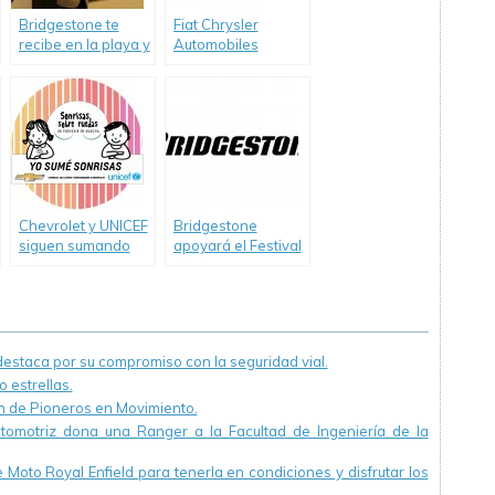
Bridgestone te
Fiat Chrysler
recibe en la playa y
Automobiles
lleva la Seguridad
Argentina (FCA)
Vial a la costa
colabora con el
arribo de una
réplica de la Santa
Sábana a la
Argentina
Chevrolet y UNICEF
Bridgestone
siguen sumando
apoyará el Festival
“Sonrisas sobre
Olímpico en Villa
Ruedas”
Soldati
staca por su compromiso con la seguridad vial.
 estrellas.
ón de Pioneros en Movimiento.
utomotriz dona una Ranger a la Facultad de Ingeniería de la
Moto Royal Enfield para tenerla en condiciones y disfrutar los