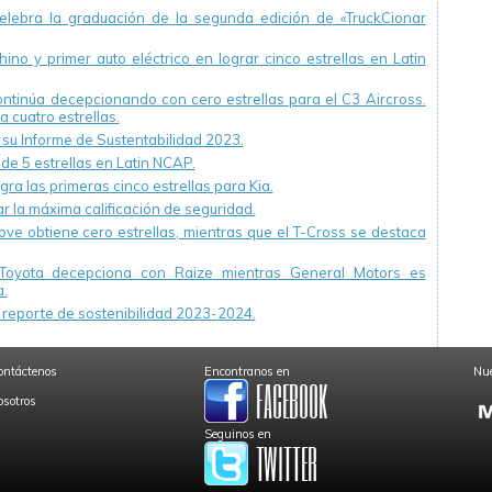
ebra la graduación de la segunda edición de «TruckCionar
ino y primer auto eléctrico en lograr cinco estrellas en Latin
continúa decepcionando con cero estrellas para el C3 Aircross.
a cuatro estrellas.
u Informe de Sustentabilidad 2023.
 de 5 estrellas en Latin NCAP.
ra las primeras cinco estrellas para Kia.
r la máxima calificación de seguridad.
ve obtiene cero estrellas, mientras que el T-Cross se destaca
Toyota decepciona con Raize mientras General Motors es
.
reporte de sostenibilidad 2023-2024.
ontáctenos
Encontranos en
Nue
osotros
Seguinos en