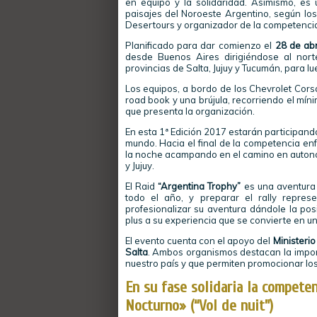
en equipo y la solidaridad. Asimismo, es 
paisajes del Noroeste Argentino, según los
Desertours y organizador de la competenci
Planificado para dar comienzo el
28 de abr
desde Buenos Aires dirigiéndose al norte
provincias de Salta, Jujuy y Tucumán, para 
Los equipos, a bordo de los Chevrolet Cor
road book y una brújula, recorriendo el mín
que presenta la organización.
En esta 1ª Edición 2017 estarán participand
mundo. Hacia el final de la competencia en
la noche acampando en el camino en autonomí
y Jujuy.
El Raid
“Argentina Trophy”
es una aventura e
todo el año, y preparar el rally repres
profesionalizar su aventura dándole la po
plus a su experiencia que se convierte en un
El evento cuenta con el apoyo del
Ministerio
Salta
. Ambos organismos destacan la import
nuestro país y que permiten promocionar los
En su fase solidaria la competen
Nocturno» (“Vol de nuit”)