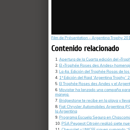
Film de Présentation – Argentina Trophy 20
Contenido relacionado
Apertura de la Cuarta edición del «Tro
El «Trophée Roses des Andes» homenaje
La 4a. Edición del Trophée Rosas de los
1ª Edición del Raid “Argentina Trophy” 2
El Trophée Roses des Andes y el Argent
Movistar ha lanzado una campaña para co
maneja.
Bridgestone te recibe en la playa y lleva
Fiat Chrysler Automobiles Argentina (F
la Argentina
Programa Escuela Segura en Chascomú
PSA Peugeot Citroën realizó siete nue
Chevrolet y UNICEF siguen sumando “