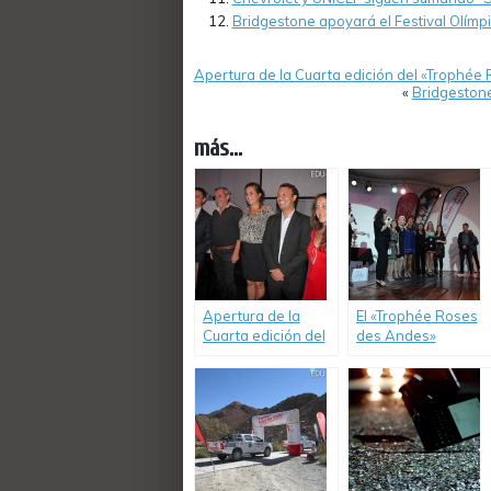
Bridgestone apoyará el Festival Olímpic
Apertura de la Cuarta edición del «Trophée 
«
Bridgestone
más...
Apertura de la
El «Trophée Roses
Cuarta edición del
des Andes»
«Trophée Rosas de
homenajeó a las
los Andes 2017»,
ganadoras y
único Rally 100%
demás equipos
femenino
participantes