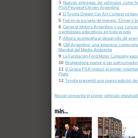
Nuevas entregas de vehículos como her
PSA Peugeot Citroën Argentina.
El Toyota Dream Car Art Contest ya tie
Fiat en la escuela de manejo “Driver’s E
General Motors Argentina y sus conces
a entidades educativas en todo el país
Allianz acompaña el desarrollo de ener
GM Argentina, una empresa comprometi
Mundial del Medio Ambiente
La Fundación Ford Motor Company expan
Bridgestone vuelve a ser patrocinado
El Grupo PSA realizó el primer volunta
Plata
Toyota presentó una nueva edición de 
Nissan presenta el primer vehículo impulsad
más...