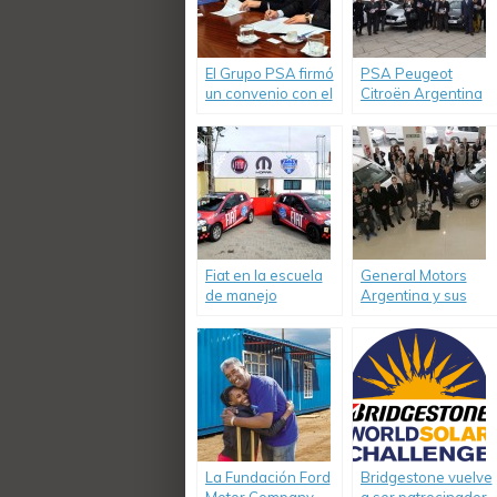
El Grupo PSA firmó
PSA Peugeot
un convenio con el
Citroën Argentina
Ministerio de
donó 24 vehículos
Educación y
a todo el país con
Deportes de la
el programa
Nación para el
«Guardianes de la
desarrollo de la
Educación»
educación técnica
en todo el país.
Fiat en la escuela
General Motors
de manejo
Argentina y sus
“Driver’s
concesionarios
Experience”.
Chevrolet
realizaron nuevas
donaciones de
vehículos a
entidades
educativas en todo
el país
La Fundación Ford
Bridgestone vuelve