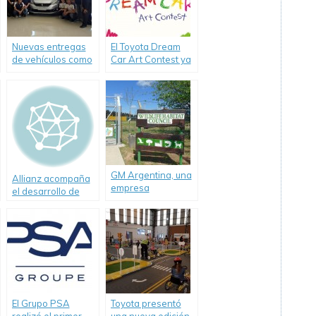
Nuevas entregas
El Toyota Dream
de vehículos como
Car Art Contest ya
herramientas de
tiene sus
estudio a
ganadores
instituciones
argentinos.
técnicas de la
mano de PSA
Peugeot Citroën
Argentina.
GM Argentina, una
Allianz acompaña
empresa
el desarrollo de
comprometida con
energías limpias
la Responsabilidad
Social Empresaria,
celebró el Día
Mundial del Medio
Ambiente
El Grupo PSA
Toyota presentó