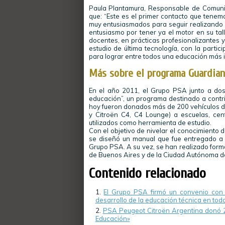
Paula Plantamura, Responsable de Comuni
que: “Este es el primer contacto que tenem
muy entusiasmados para seguir realizando a
entusiasmo por tener ya el motor en su tal
docentes, en prácticas profesionalizantes
estudio de última tecnología, con la partic
para lograr entre todos una educación más i
Más sobre el programa Guardian
En el año 2011, el Grupo PSA junto a dos
educación”, un programa destinado a contrib
hoy fueron donados más de 200 vehículos de
y Citroën C4, C4 Lounge) a escuelas, cen
utilizados como herramienta de estudio.
Con el objetivo de nivelar el conocimiento d
se diseñó un manual que fue entregado a 
Grupo PSA. A su vez, se han realizado forma
de Buenos Aires y de la Ciudad Autónoma de
Contenido relacionado
El Grupo PSA firmó un convenio con 
desarrollo de la educación técnica en todo
PSA Peugeot Citroën Argentina donó 24
Educación»