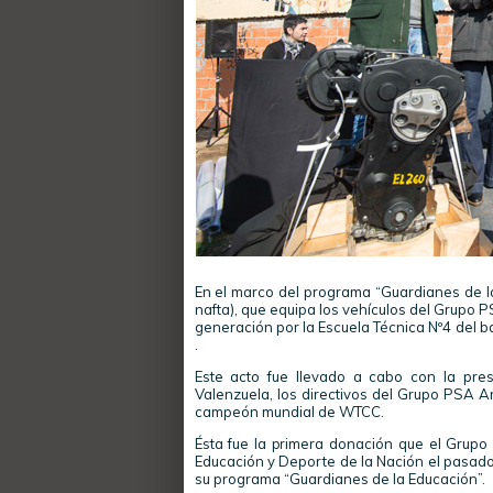
En el marco del programa “Guardianes de la
nafta), que equipa los vehículos del Grupo P
generación por la Escuela Técnica Nº4 del 
.
Este acto fue llevado a cabo con la pre
Valenzuela, los directivos del Grupo PSA Ar
campeón mundial de WTCC.
Ésta fue la primera donación que el Grupo 
Educación y Deporte de la Nación el pasado 
su programa “Guardianes de la Educación”.