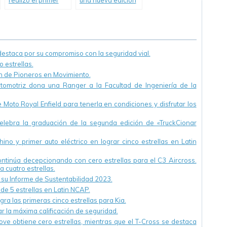
realizó el primer
una nueva edición
voluntariado del
de su programa de
año en la “Casa de
educación vial
Encuentro Roth” de
“Toyota y Vos Kids”
la Ciudad de La
Plata
staca por su compromiso con la seguridad vial.
 estrellas.
ón de Pioneros en Movimiento.
utomotriz dona una Ranger a la Facultad de Ingeniería de la
Moto Royal Enfield para tenerla en condiciones y disfrutar los
ebra la graduación de la segunda edición de «TruckCionar
ino y primer auto eléctrico en lograr cinco estrellas en Latin
continúa decepcionando con cero estrellas para el C3 Aircross.
a cuatro estrellas.
u Informe de Sustentabilidad 2023.
 de 5 estrellas en Latin NCAP.
ra las primeras cinco estrellas para Kia.
r la máxima calificación de seguridad.
ve obtiene cero estrellas, mientras que el T-Cross se destaca