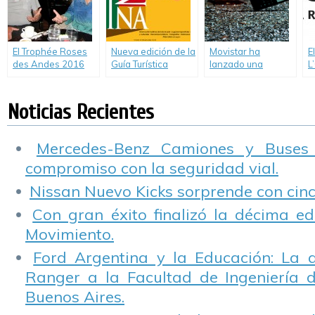
jornada solidaria.
El Trophée Roses
Nueva edición de la
Movistar ha
E
des Andes 2016
Guía Turística
lanzado una
L
conquistó a la
“Argentina” del
campaña para
s
Argentina –
Automóvil Club
concientizar sobre
a
Entrevistamos a
Argentino.
los riesgos de
Noticias Recientes
Jean Jacques Rey,
utilizar el celular
creador del rally
mientras se
exclusivo para
maneja.
Mercedes-Benz Camiones y Buses
mujeres.
compromiso con la seguridad vial.
Nissan Nuevo Kicks sorprende con cinco
Con gran éxito finalizó la décima ed
Movimiento.
Ford Argentina y la Educación: La 
Ranger a la Facultad de Ingeniería 
Buenos Aires.