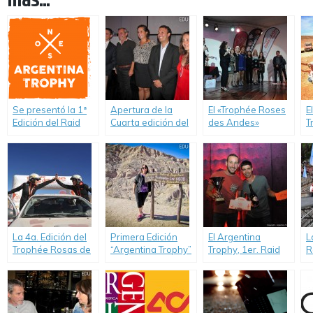
Se presentó la 1ª
Apertura de la
El «Trophée Roses
E
Edición del Raid
Cuarta edición del
des Andes»
T
“Argentina Trophy”
«Trophée Rosas de
homenajeó a las
I
2017, único Rally
los Andes 2017»,
ganadoras y
j
para jóvenes y
único Rally 100%
demás equipos
3
estudiantes
femenino
participantes
d
universitarios en
A
Argentina.
A
La 4a. Edición del
Primera Edición
El Argentina
L
Trophée Rosas de
“Argentina Trophy”
Trophy, 1er. Raid
R
los Andes larga
2017 – EduVia
para jóvenes
A
desde Salta el16
participó de la
estudiantes,
C
de Abril 2017
Etapa 3:
culminó su 1ra.
Cafayate/Salta.
Edición, en Buenos
Aires, con una