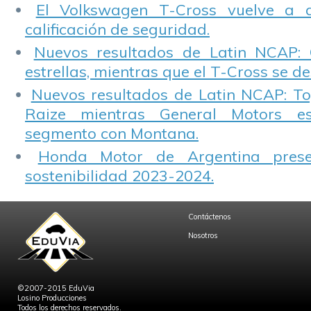
El Volkswagen T-Cross vuelve a 
calificación de seguridad.
Nuevos resultados de Latin NCAP: 
estrellas, mientras que el T-Cross se d
Nuevos resultados de Latin NCAP: T
Raize mientras General Motors e
segmento con Montana.
Honda Motor de Argentina prese
sostenibilidad 2023-2024.
Contáctenos
Nosotros
©2007-2015 EduVia
Losino Producciones
Todos los derechos reservados.