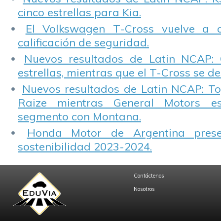
cinco estrellas para Kia.
El Volkswagen T-Cross vuelve a 
calificación de seguridad.
Nuevos resultados de Latin NCAP: 
estrellas, mientras que el T-Cross se d
Nuevos resultados de Latin NCAP: T
Raize mientras General Motors e
segmento con Montana.
Honda Motor de Argentina prese
sostenibilidad 2023-2024.
Contáctenos
Nosotros