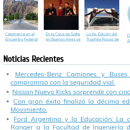
Argentino.
en 2018
Catamarca en el
En la Casa de Salta
La 4a. Edición del
D
Encuentro Federal
en Buenos Aires se
Trophée Rosas de
A
Calidad y
realizó la 1ª
los Andes larga
«
Formación para un
reunión informativa
desde Salta el16
c
Turismo
Trophée Rosas des
de Abril 2017
Noticias Recientes
Sustentable
Andes 2017
Mercedes-Benz Camiones y Buses
compromiso con la seguridad vial.
Nissan Nuevo Kicks sorprende con cinco
Con gran éxito finalizó la décima ed
Movimiento.
Ford Argentina y la Educación: La 
Ranger a la Facultad de Ingeniería 