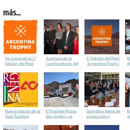
más...
Se presentó la 1ª
Apertura de la
1ª Edición del Raid
E
Edición del Raid
Cuarta edición del
“Argentina Trophy”
d
“Argentina Trophy”
«Trophée Rosas de
2017, único Rally
h
2017, único Rally
los Andes 2017»,
para jóvenes y
g
para jóvenes y
único Rally 100%
estudiantes
d
estudiantes
femenino
universitarios
p
universitarios en
Argentina.
Nueva edición de la
El Trophée Roses
Operativo Nieve de
E
Guía Turística
des Andes y el
prevención y
d
“Argentina” del
Argentina Trophy
seguridad vial en
Automóvil Club
largan la 5ª edición
Neuquén