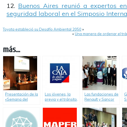
Buenos Aires reunió a expertos en
seguridad laboral en el Simposio Intern
Toyota estableció su Desafío Ambiental 2050
»
«
Una manera de ordenar el trán
más...
Presentación de la
Los jóvenes, la
Las fundaciones de
G
«Semana del
previa y el tránsito,
Renault y Sancor
S
Seguro y la
un estudio de
Seguros realizaron
j
Prevención»
Seguros «La Caja»
el programa
d
“Educación
a
Ambiental” en
a
colegios rurales