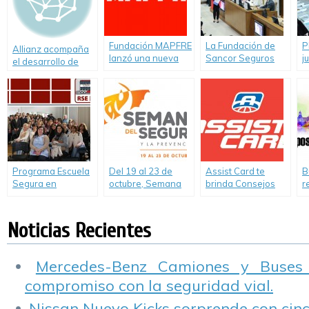
Fundación MAPFRE
La Fundación de
P
Allianz acompaña
lanzó una nueva
Sancor Seguros
j
el desarrollo de
edición de su
participó del VI
p
energías limpias
concurso
Congreso Mundial
e
internacional de
de Scholas
cuentos
Occurrentes
Programa Escuela
Del 19 al 23 de
Assist Card te
B
Segura en
octubre, Semana
brinda Consejos
r
Chascomús
del Seguro y la
para que tu viaje no
e
capacitando
Prevención por
impacte en el
s
docentes
primera vez en
medio ambiente
l
Noticias Recientes
Argentina
S
I
Mercedes-Benz Camiones y Buses
compromiso con la seguridad vial.
Nissan Nuevo Kicks sorprende con cinco