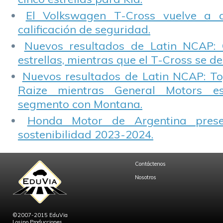
El Volkswagen T-Cross vuelve a 
calificación de seguridad.
Nuevos resultados de Latin NCAP: 
estrellas, mientras que el T-Cross se d
Nuevos resultados de Latin NCAP: T
Raize mientras General Motors e
segmento con Montana.
Honda Motor de Argentina prese
sostenibilidad 2023-2024.
Contáctenos
Nosotros
©2007-2015 EduVia
Losino Producciones