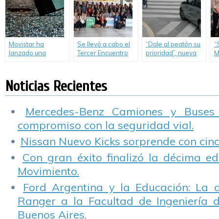
de Seguridad (SRI)
Movistar ha
Se llevó a cabo el
“Dale al peatón su
“
lanzado una
Tercer Encuentro
prioridad”, nueva
M
campaña para
de Seguridad Vial y
campaña de
c
concientizar sobre
Movilidad
Luchemos por la
S
los riesgos de
Sostenible
Vida
e
Noticias Recientes
utilizar el celular
d
mientras se
maneja.
Mercedes-Benz Camiones y Buses
compromiso con la seguridad vial.
Nissan Nuevo Kicks sorprende con cinco
Con gran éxito finalizó la décima ed
Movimiento.
Ford Argentina y la Educación: La 
Ranger a la Facultad de Ingeniería 
Buenos Aires.