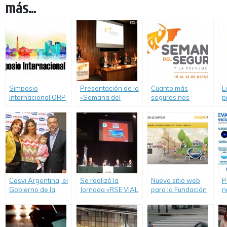
más...
Simposio
Presentación de la
Cuanto más
L
Internacional ORP
«Semana del
seguros nos
p
en Buenos Aires 1
Seguro y la
sentimos en casa,
u
y 2 de Noviembre
Prevención»
menos percibimos
S
los riesgos
Cesvi Argentina, el
Se realizó la
Nuevo sitio web
P
Gobierno de la
Jornada «RSE VIAL
para la Fundación
n
Ciudad y Chicco
cultura preventiva
de Empresa
N
capacitaron a
en las empresas»
Groupe Renault.
C
periodistas sobre
el uso de Butacas