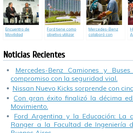
Encuentro de
Ford tiene como
Mercedes-Benz
H
Movilidad
objetivo utilizar
colaboró con
A
Sostenible y
solamente agua
Vivienda Digna y
o
Seguridad Vial –
reciclada en la
Fundación Danone
p
Fundación de
producción de sus
en la realización de
«
Noticias Recientes
Empresa Groupe
vehículos.
mobiliario para
M
Renault – Facultad
comedores
de Ciencias
comunitarios.
Mercedes-Benz Camiones y Buses
Económicas UBA
compromiso con la seguridad vial.
Nissan Nuevo Kicks sorprende con cinco
Con gran éxito finalizó la décima ed
Movimiento.
Ford Argentina y la Educación: La 
Ranger a la Facultad de Ingeniería 
Buenos Aires.