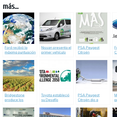
más...
Ford recibió la
Nissan presenta el
PSA Peugeot
F
máxima puntuación
primer vehículo
Citroën
C
por sus esfuerzos
impulsado por una
comprometido con
c
en la conservación
célula de óxido
el medio ambiente
I
del agua.
sólido de bioetanol
s
en el mundo.
2
r
d
Bridgestone
Toyota estableció
PSA Peugeot
M
produce los
su Desafío
Citroën dio a
p
primeros
Ambiental 2050
conocer resultados
c
neumáticos de
sustentables de la
e
caucho natural
tecnología «SCR»