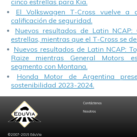
cinco estrellas para Kia.
El Volkswagen T-Cross vuelve a 
calificación de seguridad.
Nuevos resultados de Latin NCAP: 
estrellas, mientras que el T-Cross se d
Nuevos resultados de Latin NCAP: T
Raize mientras General Motors e
segmento con Montana.
Honda Motor de Argentina prese
sostenibilidad 2023-2024.
Contáctenos
Nosotros
©2007-2015 EduVia