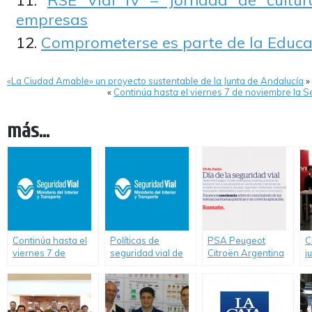
RSE Vial IV – Jornada de cultur
empresas
Comprometerse es parte de la Educa
«La Ciudad Amable» un proyecto sustentable de la Junta de Andalucía
»
«
Continúa hasta el viernes 7 de noviembre la 
más...
Continúa hasta el
Políticas de
PSA Peugeot
C
viernes 7 de
seguridad vial de
Citroën Argentina
j
noviembre la
Argentina lograron
celebra el día de la
c
Semana de la
salvar más de 8 mil
Seguridad Vial y
m
Seguridad Vial en
vidas en el tránsito
refuerza su
E
San Pedro
y son reconocidas
compromiso