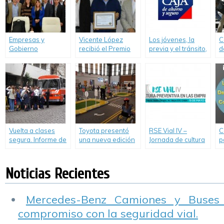
en la FIT
Empresas y
Vicente López
Los jóvenes, la
C
Gobierno
recibió el Premio
previa y el tránsito,
d
compartieron
ABEC 2015 a la
un estudio de
C
experiencias de
Seguridad Vial
Seguros «La Caja»
A
RSE y Seguridad
2
Vial
Vuelta a clases
Toyota presentó
RSE Vial IV –
C
segura. Informe de
una nueva edición
Jornada de cultura
p
Cesvi Argentina
de su programa de
preventiva en las
E
educación vial
empresas
“Toyota y Vos Kids”
Noticias Recientes
Mercedes-Benz Camiones y Buses
compromiso con la seguridad vial.