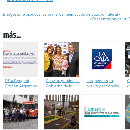
Bridgestone produce los primeros neumáticos de caucho natural
»
«
Presentación de la «
más...
PSA Peugeot
Cesvi Argentina, el
Los jóvenes, la
C
Citroën Argentina
Gobierno de la
previa y el tránsito,
d
celebra el día de la
Ciudad y Chicco
un estudio de
C
Seguridad Vial y
capacitaron a
Seguros «La Caja»
A
refuerza su
periodistas sobre
2
compromiso
el uso de Butacas
de Seguridad (SRI)