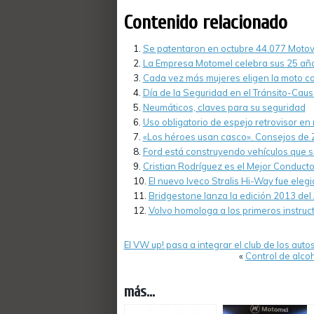
Contenido relacionado
Se patentaron en octubre 44.077 Motov
La Empresa Motomel celebra sus 25 añ
Cada vez más mujeres eligen la moto c
Día de la Seguridad en el Tránsito-Causa
Neumáticos, claves para su seguridad
Uso obligatorio de espejo retrovisor en
«Los héroes usan casco». Consejos de 
Ford está construyendo vehículos que se
Cristian Rodríguez es el Mejor Conduc
El nuevo Iveco Stralis Hi-Way fue ele
Bridgestone lanza la edición 2013 del 
Volvo homologa a los primeros instruc
El VW up! pasa a integrar el club de los aut
«
Control de alcoh
más...