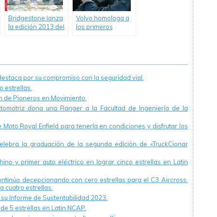
Bridgestone lanza
Volvo homologa a
la edición 2013 del
los primeros
Atlas de Rutas
instructores del
Firestone
Programa
Multiplicador de
Capacitadores.
staca por su compromiso con la seguridad vial.
 estrellas.
ón de Pioneros en Movimiento.
utomotriz dona una Ranger a la Facultad de Ingeniería de la
Moto Royal Enfield para tenerla en condiciones y disfrutar los
ebra la graduación de la segunda edición de «TruckCionar
ino y primer auto eléctrico en lograr cinco estrellas en Latin
continúa decepcionando con cero estrellas para el C3 Aircross.
a cuatro estrellas.
u Informe de Sustentabilidad 2023.
 de 5 estrellas en Latin NCAP.