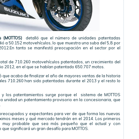
os (MOTTOS)
detalló que el número de unidades patentadas
ó a 50.152 motovehículos, lo que muestra una suba del 5,8 por
012.En tanto se manifestó preocupación en el sector por el
 total de 710.260 motovehículos patentados, un crecimiento del
año 2012, en el que se habían patentado 650.707 motos.
que acaba de finalizar el año de mayores ventas de la historia
es 710.260 han sido patentadas durante el 2013 y el resto lo
das y los patentamientos surge porque el sistema de MOTTOS
la unidad un patentamiento provisorio en la concesionaria, que
.
 preocupados y expectantes para ver de que forma las nuevas
róximos meses y qué mercado tendrán en el 2014. Los primeros
 muy probable que sea más pequeño que el actual y con
o que significará un gran desafío para MOTTOS.