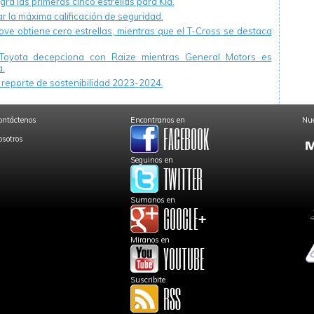
ra las primeras cinco estrellas para Kia.
r la máxima calificación de seguridad.
ve obtiene cero estrellas, mientras que el T-Cross se destaca
Toyota decepciona con Raize mientras General Motors es
.
reporte de sostenibilidad 2023-2024.
ontáctenos
Encontranos en
Nue
osotros
Seguinos en
Sumanos en
Miranos en
Suscribite