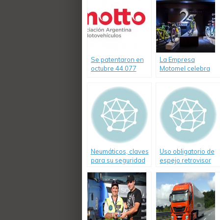
Se patentaron en
La Empresa
octubre 44.077
Motomel celebra
Motovehículos.
sus 25 años.
Neumáticos, claves
Uso obligatorio de
para su seguridad
espejo retrovisor
en motos