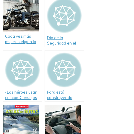
Cada vez más
Día de la
mujeres eligen la
Seguridad en el
moto como medio
Tránsito-Causas de
de transporte.
los siniestros viales
«Los héroes usan
Ford está
casco». Consejos
construyendo
de Zanella
vehículos que se
«hablan» entre si.