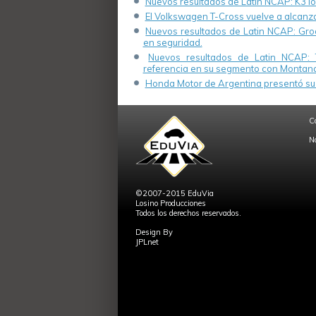
Nuevos resultados de Latin NCAP: K3 log
El Volkswagen T-Cross vuelve a alcanza
Nuevos resultados de Latin NCAP: Groo
en seguridad.
Nuevos resultados de Latin NCAP: 
referencia en su segmento con Montana
Honda Motor de Argentina presentó su 
C
N
©2007-2015 EduVia
Losino Producciones
Todos los derechos reservados.
Design By
JPLnet