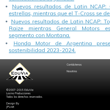
Nuevos resultados de Latin NCAP: 
estrellas, mientras que el T-Cross se d
Nuevos resultados de Latin NCAP: T
Raize mientras General Motors e
segmento con Montana.
Honda Motor de Argentina prese
sostenibilidad 2023-2024.
Contáctenos
Nosotros
©2007-2015 EduVia
Losino Producciones
Todos los derechos reservados.
Design By
JPLnet