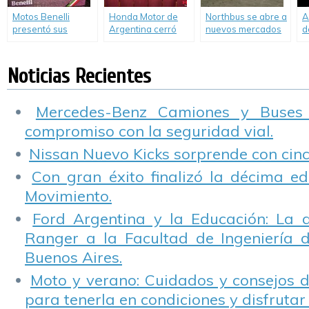
Motos Benelli
Honda Motor de
Northbus se abre a
A
presentó sus
Argentina cerró
nuevos mercados
d
nuevos modelos
oficialmente su
de la mano de la
r
TNT 135, TNT 302R
programa de RSE
solución de Manejo
d
y TRK502
«Pioneros en
Seguro de Pointer
2
Noticias Recientes
Movimiento»
Mercedes-Benz Camiones y Buses
compromiso con la seguridad vial.
Nissan Nuevo Kicks sorprende con cinco
Con gran éxito finalizó la décima ed
Movimiento.
Ford Argentina y la Educación: La 
Ranger a la Facultad de Ingeniería 
Buenos Aires.
Moto y verano: Cuidados y consejos d
para tenerla en condiciones y disfrutar 