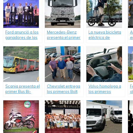
Ford anunció a los
Mercedes-Benz
La nueva bicicleta
A
ganadores de las
presenta el primer
eléctrica de
e
Iniciativas Globales
camión totalmente
Peugeot también
S
de Innovación en
eléctrico.
es plegable
Movilidad.
Scania presenta el
Chevrolet entrega
Volvo homologa a
F
primer Bus Bi-
los primeros Bolt
los primeros
o
articulado del
EV en Estados
instructores del
s
mundo impulsado a
Unidos.
Programa
r
gas natural.
Multiplicador de
p
Capacitadores.
v