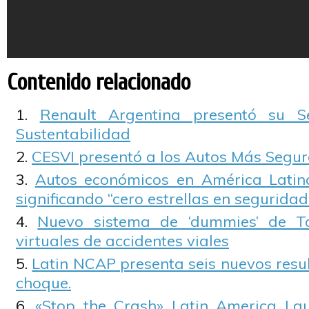
Contenido relacionado
Renault Argentina presentó su 
Sustentabilidad
CESVI presentó a los Autos Más Segur
Autos económicos en América Latina
significando “cero estrellas en seguridad”
Nuevo sistema de ‘dummies’ de T
virtuales de accidentes viales
Latin NCAP presenta seis nuevos resu
choque.
«Stop the Crash» Latin America La