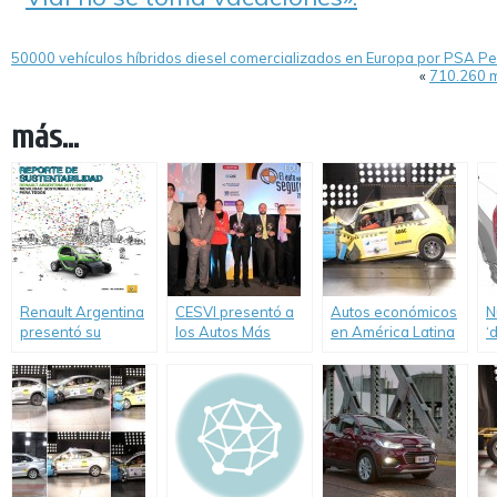
50000 vehículos híbridos diesel comercializados en Europa por PSA P
«
710.260 m
más...
Renault Argentina
CESVI presentó a
Autos económicos
N
presentó su
los Autos Más
en América Latina
‘
Segundo Reporte
Seguros de 2014.
y el Caribe siguen
T
de Sustentabilidad
significando “cero
p
estrellas en
d
seguridad”.
v