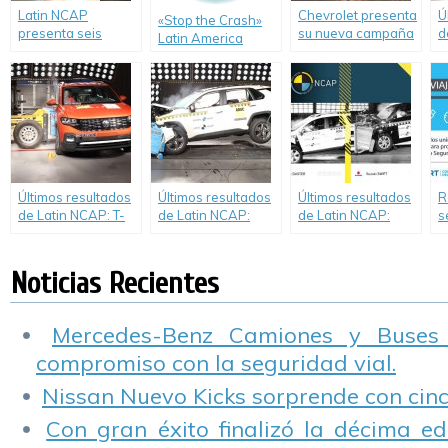
Latin NCAP
Chevrolet presenta
Ú
«Stop the Crash»
presenta seis
su nueva campaña
d
Latin America
nuevos resultados
#BastadeVivos.
H
Launch en
de pruebas de
o
Santiago de Chile
choque.
e
a
q
e
Últimos resultados
Últimos resultados
Últimos resultados
R
de Latin NCAP: T-
de Latin NCAP:
de Latin NCAP:
s
Cross impacta el
Toyota RAV4
Cero estrellas para
c
mercado con cinco
deslumbra con
Renault New
S
estrellas, mientras
cinco estrellas,
Duster y Suzuki
s
Noticias Recientes
que Yaris consigue
mientras que
Swift.
v
cuatro.
Renault Kangoo
obtiene resultado
Mercedes-Benz Camiones y Buses
débil de tres
compromiso con la seguridad vial.
estrellas.
Nissan Nuevo Kicks sorprende con cinco
Con gran éxito finalizó la décima ed