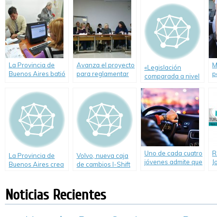
s
que manejen en
automóviles
estado de
ebriedad
La Provincia de
Avanza el proyecto
M
«Legislación
Buenos Aires batió
para reglamentar
p
comparada a nivel
su propio récord en
el transporte de
a
mundial» sobre
la emisión de
menores
alcoholemia,
licencias de
drogadicción y
conducir
licencias de
conducir a jóvenes
y adolescentes
Uno de cada cuatro
R
La Provincia de
Volvo, nueva caja
jóvenes admite que
J
Buenos Aires crea
de cambios I-Shift
ha conducido bajo
p
un registro para
para camiones
los efectos del
e
escuelas de
alcohol
Noticias Recientes
conducir