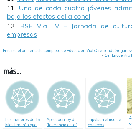
Uno de cada cuatro jóvenes admi
bajo los efectos del alcohol
RSE Vial IV – Jornada de cultur
empresas
Finalizó el primer ciclo completo de Educación Vial «Creciendo Seguros
«
1er Encuentro 
más...
A
Los menores de 15
Aprueban ley de
Impulsan el uso de
d
kilos tendrán que
“tolerancia cero”
chalecos
l
viajar en sillita
con conductores
reflectantes en