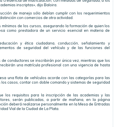
una credencial de matriculación, con medidas de seguridad, a los
ademias inscriptas», dijo Baloira.
trucción de manejo sólo debían cumplir con los requerimientos
distinción con comercios de otra actividad.
os mínimos de los cursos, asegurando la formación de quien los
esa como prestadora de un servicio esencial en materia de
educación y ética ciudadana, conducción, señalamiento y
elementos de seguridad del vehículo y de las funciones del
de conductores se inscribirán por única vez, mientras que los
 recibirán una matrícula profesional con una vigencia de hasta
presa una flota de vehículos acorde con las categorías para las
s los casos, contar con doble comando y sistemas de seguridad
ue los requisitos para la inscripción de las academias y las
uctores, serán publicadas, a partir de mañana, en la página
pción deberá realizarse personalmente en la Mesa de Entradas
ridad Vial de la Ciudad de La Plata.