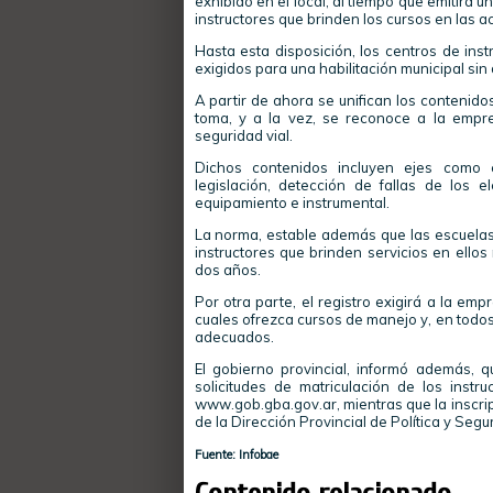
exhibido en el local, al tiempo que emitirá 
instructores que brinden los cursos en las ac
Hasta esta disposición, los centros de ins
exigidos para una habilitación municipal sin 
A partir de ahora se unifican los contenid
toma, y a la vez, se reconoce a la empr
seguridad vial.
Dichos contenidos incluyen ejes como 
legislación, detección de fallas de los 
equipamiento e instrumental.
La norma, estable además que las escuelas 
instructores que brinden servicios en ellos
dos años.
Por otra parte, el registro exigirá a la em
cuales ofrezca cursos de manejo y, en todo
adecuados.
El gobierno provincial, informó además, q
solicitudes de matriculación de los instr
www.gob.gba.gov.ar, mientras que la inscri
de la Dirección Provincial de Política y Segu
Fuente: Infobae