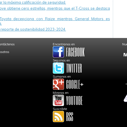
r la máxima calificación de seguridad.
ve obtiene cero estrellas, mientras que el T-Cross se destaca
Toyota decepciona con Raize mientras General Motors es
.
reporte de sostenibilidad 2023-2024.
ontáctenos
Encontranos en
Nue
osotros
Seguinos en
Sumanos en
Miranos en
Suscribite