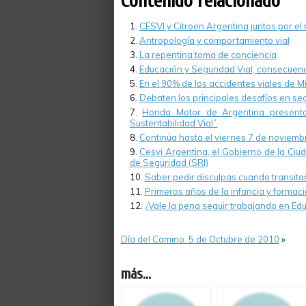
Contenido relacionado
CESVI y Citroën Argentina juntos por el
Antropología y comportamiento vial
La repentina toma de conciencia
Educación y Seguridad Vial, consecuenci
En el 90% de los accidentes viales de Mi
Debaten los principales desafíos en seg
Honda Motor de Argentina presenta
Sustentabilidad Vial”.
Continúa hasta el viernes 7 de noviemb
Cesvi Argentina, el Gobierno de la Ciu
de Seguridad (SRI)
Saber pedir disculpas cuando transita
Primeros años de la infancia y formaci
¿Vale la pena seguir trabajando en Edu
Día del Camino. 5 de Octubre de 2010
»
más...