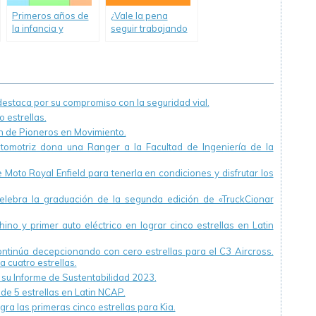
Primeros años de
¿Vale la pena
la infancia y
seguir trabajando
formación docente,
en Educación y
dos claves de la
Seguridad Vial?-
Educación para la
Editorial
Seguridad Vial.
staca por su compromiso con la seguridad vial.
 estrellas.
ón de Pioneros en Movimiento.
utomotriz dona una Ranger a la Facultad de Ingeniería de la
Moto Royal Enfield para tenerla en condiciones y disfrutar los
ebra la graduación de la segunda edición de «TruckCionar
ino y primer auto eléctrico en lograr cinco estrellas en Latin
continúa decepcionando con cero estrellas para el C3 Aircross.
a cuatro estrellas.
u Informe de Sustentabilidad 2023.
 de 5 estrellas en Latin NCAP.
ra las primeras cinco estrellas para Kia.