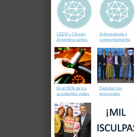
CESVI y Citroën
Antropología y
Argentina juntos
comportamiento
por el manejo
vial
defensivo
En el 90% de los
Debaten los
accidentes viales
principales
de Misiones tuvo
desafíos en
incidencia el
seguridad vial en la
alcohol
Argentina