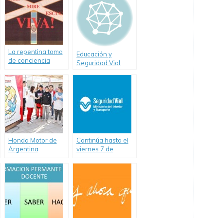
La repentina toma
Educación y
de conciencia
Seguridad Vial,
consecuencias de
un eficaz ejercicio
de la conciencia
moral
Honda Motor de
Continúa hasta el
Argentina
viernes 7 de
presenta la 2ª
noviembre la
Edición de
Semana de la
“Pioneros en
Seguridad Vial en
Movimiento Unidos
San Pedro
por la
Sustentabilidad
Vial”.