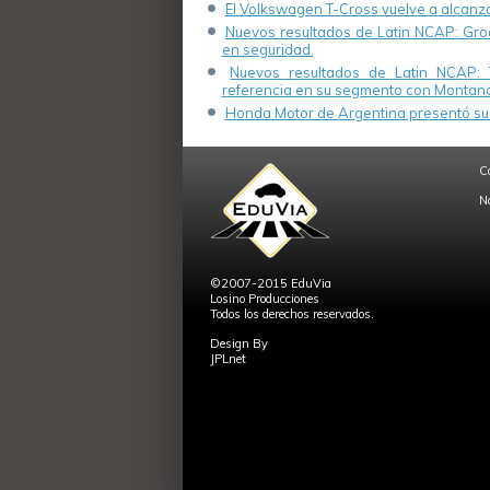
El Volkswagen T-Cross vuelve a alcanza
Nuevos resultados de Latin NCAP: Groo
en seguridad.
Nuevos resultados de Latin NCAP: 
referencia en su segmento con Montana
Honda Motor de Argentina presentó su 
C
N
©2007-2015 EduVia
Losino Producciones
Todos los derechos reservados.
Design By
JPLnet