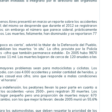
erán invitadas a integrarlo por el directorio del organismo
uenos Aires presentó en marzo un reporte sobre los accidentes
ral; del mismo se desprende que durante el 2012 se registraron
cos; sin embargo el número que parece sideral, prácticamente
s. Las muertes, felizmente, han disminuido y se reportaron 77
poco es cierta”, advirtió la titular de la Defensoría del Pueblo,
bilizan los muertos “in situ”. La cifra, provista por la Policía
tes -cifra que también permanece estable-. En 2005 hubo 9870
 casi 11 mil. Las muertes bajaron de cerca de 120 anuales a las
 mayores problemas sean para motociclistas y ciclistas. Los
dio, con casi 4.000 accidentes y similar cantidad de heridos, y
 es casual esa cifra, sino que responde a malas condiciones
el horario”.
 indefensión, los peatones llevan la peor parte en cuanto a
 los accidentes -unos 2500-, pero registran 30 muertes. Los
un lugar pequeño pero una proporción de muertes mayor: 670
 cambio, son los que mejor la llevan: desde 2005 murió un 55,6%
ara los automovilistas, que deben respetar la prioridad de los