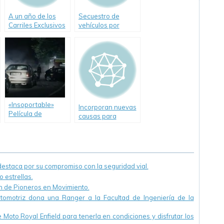
A un año de los
Secuestro de
Carriles Exclusivos
vehículos por
exceso de
velocidad
«Insoportable»
Incorporan nuevas
Película de
causas para
Seguridad Vial
retener licencias
exclusiva para
de conducir
internet realizada
en Francia
staca por su compromiso con la seguridad vial.
 estrellas.
ón de Pioneros en Movimiento.
utomotriz dona una Ranger a la Facultad de Ingeniería de la
Moto Royal Enfield para tenerla en condiciones y disfrutar los