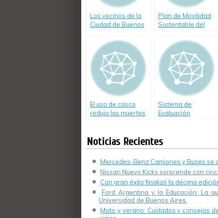
Los vecinos de la
Plan de Movilidad
Ciudad de Buenos
Sustentable del
Aires podrán
Gobierno de la
denunciar
Ciudad de Buenos
infracciones de
Aires
tránsito
El uso de casco
Sistema de
redujo las muertes
Evaluación
por accidente
Permanente de
Conductores
Noticias Recientes
Mercedes-Benz Camiones y Buses se de
Nissan Nuevo Kicks sorprende con cinco
Con gran éxito finalizó la décima edici
Ford Argentina y la Educación: La a
Universidad de Buenos Aires.
Moto y verano: Cuidados y consejos de 