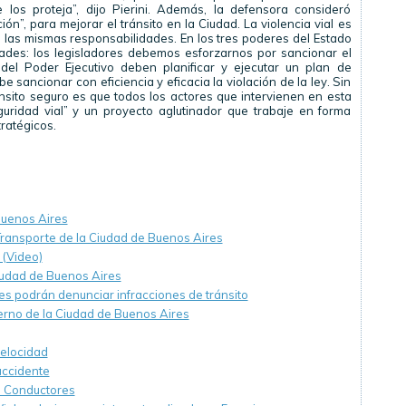
 los proteja”, dijo Pierini. Además, la defensora consideró
n”, para mejorar el tránsito en la Ciudad. La violencia vial es
 las mismas responsabilidades. En los tres poderes del Estado
dades: los legisladores debemos esforzarnos por sancionar el
 del Poder Ejecutivo deben planificar y ejecutar un plan de
be sancionar con eficiencia y eficacia la violación de la ley. Sin
ánsito seguro es que todos los actores que intervienen en esta
uridad vial” y un proyecto aglutinador que trabaje en forma
ratégicos.
Buenos Aires
 Transporte de la Ciudad de Buenos Aires
. (Video)
Ciudad de Buenos Aires
es podrán denunciar infracciones de tránsito
erno de la Ciudad de Buenos Aires
velocidad
accidente
e Conductores