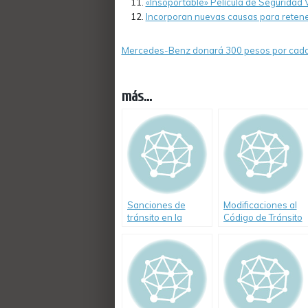
«Insoportable» Película de Seguridad V
Incorporan nuevas causas para retener
Mercedes-Benz donará 300 pesos por cada 
más...
Sanciones de
Modificaciones al
tránsito en la
Código de Tránsito
Ciudad de Buenos
y Transporte de la
Aires
Ciudad de Buenos
Aires