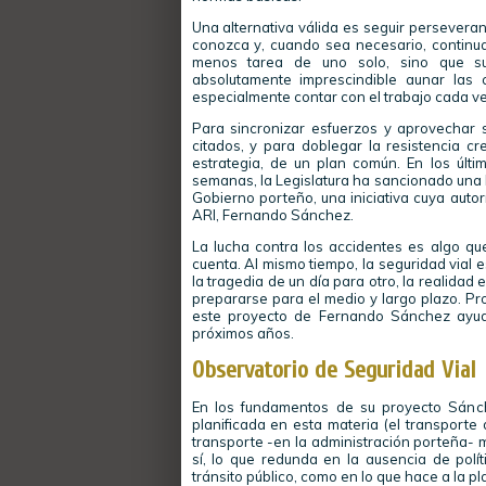
Una alternativa válida es seguir persevera
conozca y, cuando sea necesario, continua
menos tarea de uno solo, sino que sup
absolutamente imprescindible aunar las 
especialmente contar con el trabajo cada ve
Para sincronizar esfuerzos y aprovechar s
citados, y para doblegar la resistencia c
estrategia, de un plan común. En los úl
semanas, la Legislatura ha sancionado una l
Gobierno porteño, una iniciativa cuya autor
ARI, Fernando Sánchez.
La lucha contra los accidentes es algo 
cuenta. Al mismo tiempo, la seguridad vial 
la tragedia de un día para otro, la realida
prepararse para el medio y largo plazo. Pr
este proyecto de Fernando Sánchez ayuda
próximos años.
Observatorio de Seguridad Vial
En los fundamentos de su proyecto Sánch
planificada en esta materia (el transporte
transporte -en la administración porteña- 
sí, lo que redunda en la ausencia de polít
tránsito público, como en lo que hace a la pla