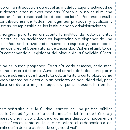
ndo en la introducción de aquellas medidas cuya efectividad se
r desarrollando nuevas medidas. Y todo ello, no es ni mucho
one “una responsabilidad compartida”. Por eso resulta
contribuciones de todos los agentes privados y públicos y
z más irremplazable de las instituciones y administraciones.
inergias, para tener en cuenta la multitud de factores antes
reciente de los accidentes es imprescindible disponer de una
timos años se ha avanzado mucho al respecto y, hace pocas
ey que crea el Observatorio de Seguridad Vial en el ámbito del
ía corresponde al legislador del bloque de la Coalición Cívica-
que no se puede posponer. Cada día, cada semana, cada mes,
es una carrera de fondo. Aunque el anhelo de todos sería parar
d es que sabemos que hace falta actuar tanto a corto plazo como
obablemente no exista el plan perfecto de seguridad vial, pero
rá sin duda a mejorar aquellos que se desarrollen en los
ez señalaba que la Ciudad “carece de una política pública
 de la Ciudad)” ya que “la conformación del área de tránsito y
muestra una multiplicidad de organismos descoordinados entre
icas eficaces tanto en lo que se refiere al ordenamiento del
nificación de una política de seguridad vial”.