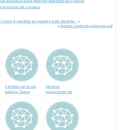
ial exclusiva para internet realizada en Francia
 licencias de conducir
Clase A vendido en nuestro país durante…
»
«
Actuar contra la violencia vial
Carteles en la via
Vecinos
pública. Diego
inspectores de
Santilli. (Video)
tránsito en la
Ciudad de Buenos
Aires