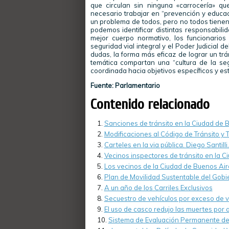
que circulan sin ninguna «carrocería» que
necesario trabajar en “prevención y educació
un problema de todos, pero no todos tienen
podemos identificar distintas responsabili
mejor cuerpo normativo, los funcionarios
seguridad vial integral y el Poder Judicial de
dudas, la forma más eficaz de lograr un tr
temática compartan una “cultura de la seg
coordinada hacia objetivos específicos y est
Fuente: Parlamentario
Contenido relacionado
Sanciones de tránsito en la Ciudad de 
Modificaciones al Código de Tránsito y
Carteles en la via pública. Diego Santilli
Vecinos inspectores de tránsito en la 
Los vecinos de la Ciudad de Buenos Air
Plan de Movilidad Sustentable del Gobi
A un año de los Carriles Exclusivos
Secuestro de vehículos por exceso de 
El uso de casco redujo las muertes por 
Sistema de Evaluación Permanente d