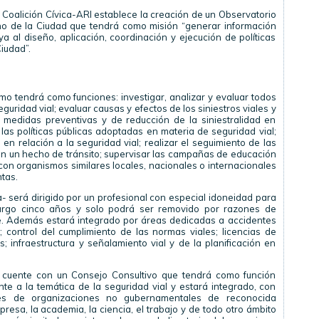
 la Coalición Cívica-ARI establece la creación de un Observatorio
no de la Ciudad que tendrá como misión “generar información
ya al diseño, aplicación, coordinación y ejecución de políticas
Ciudad”.
mo tendrá como funciones: investigar, analizar y evaluar todos
guridad vial; evaluar causas y efectos de los siniestros viales y
 medidas preventivas y de reducción de la siniestralidad en
 las políticas públicas adoptadas en materia de seguridad vial;
en relación a la seguridad vial; realizar el seguimiento de las
n un hecho de tránsito; supervisar las campañas de educación
 con organismos similares locales, nacionales o internacionales
ntas.
a- será dirigido por un profesional con especial idoneidad para
argo cinco años y solo podrá ser removido por razones de
e. Además estará integrado por áreas dedicadas a accidentes
al; control del cumplimiento de las normas viales; licencias de
; infraestructura y señalamiento vial y de la planificación en
o cuente con un Consejo Consultivo que tendrá como función
te a la temática de la seguridad vial y estará integrado, con
es de organizaciones no gubernamentales de reconocida
resa, la academia, la ciencia, el trabajo y de todo otro ámbito