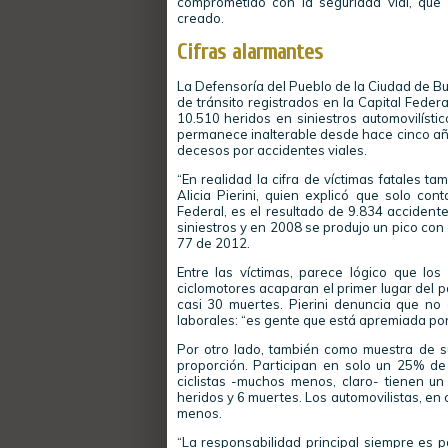
comprometido con la seguridad vial, que s
creado.
Cifras alarmantes
La Defensoría del Pueblo de la Ciudad de B
de tránsito registrados en la Capital Fede
10.510 heridos en siniestros automovilísti
permanece inalterable desde hace cinco año
decesos por accidentes viales.
“En realidad la cifra de víctimas fatales tam
Alicia Pierini, quien explicó que solo conta
Federal, es el resultado de 9.834 acciden
siniestros y en 2008 se produjo un pico con
77 de 2012.
Entre las víctimas, parece lógico que los
ciclomotores acaparan el primer lugar del po
casi 30 muertes. Pierini denuncia que no
laborales: “es gente que está apremiada por 
Por otro lado, también como muestra de su
proporción. Participan en solo un 25% de
ciclistas -muchos menos, claro- tienen 
heridos y 6 muertes. Los automovilistas, en
menos.
“La responsabilidad principal siempre es p