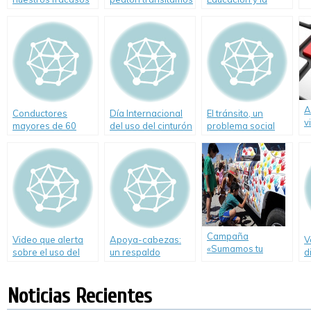
en Seguridad Vial
un camino
Seguridad Vial
peligroso
A
Conductores
Día Internacional
El tránsito, un
v
mayores de 60
del uso del cinturón
problema social
c
años
de seguridad: su
uso visto desde un
cambio personal
Campaña
Video que alerta
Apoya-cabezas:
V
«Sumamos tu
sobre el uso del
un respaldo
d
compromiso por la
cinturón de
fundamental.
s
seguridad vial» de
seguridad
d
Total
Noticias Recientes
p
v