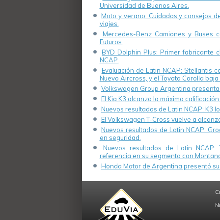
Universidad de Buenos Aires.
Moto y verano: Cuidados y consejos de 
viajes.
Mercedes-Benz Camiones y Buses cel
Futuro».
BYD Dolphin Plus: Primer fabricante ch
NCAP.
Evaluación de Latin NCAP: Stellantis 
Nuevo Aircross, y el Toyota Corolla baja 
Volkswagen Group Argentina presenta s
El Kia K3 alcanza la máxima calificación
Nuevos resultados de Latin NCAP: K3 log
El Volkswagen T-Cross vuelve a alcanza
Nuevos resultados de Latin NCAP: Groo
en seguridad.
Nuevos resultados de Latin NCAP: 
referencia en su segmento con Montana
Honda Motor de Argentina presentó su 
C
N