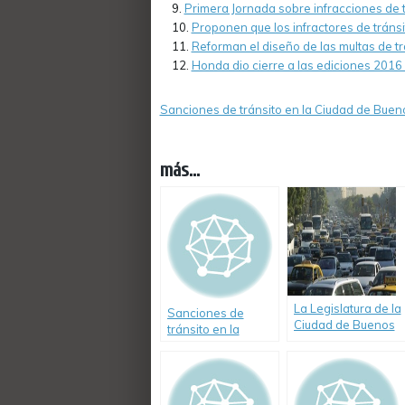
Primera Jornada sobre infracciones de t
Proponen que los infractores de tránsi
Reforman el diseño de las multas de tr
Honda dio cierre a las ediciones 2016 
Sanciones de tránsito en la Ciudad de Buen
más...
La Legislatura de la
Sanciones de
Ciudad de Buenos
tránsito en la
Aires aprobó la
Ciudad de Buenos
creación de un
Aires
Observatorio Vial