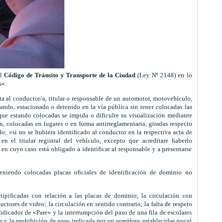
el
Código de Tránsito y Transporte de la Ciudad
(Ley Nº 2148) en lo
s».
a al conductor/a, titular o responsable de un automotor, motovehículo,
ndo, estacionado o detenido en la vía pública sin tener colocadas las
 que estando colocadas se impida o dificulte su visualización mediante
, colocadas en lugares o en forma antirreglamentaria, giradas respecto
; «si no se hubiera identificado al conductor en la respectiva acta de
n el titular registral del vehículo, excepto que acreditare haberlo
en cuyo caso está obligado a identificar al responsable y a presentarse
teniendo colocadas placas oficiales de identificación de dominio no
 tipificadas con relación a las placas de dominio; la circulación con
ductores de video; la circulación en sentido contrario; la falta de respeto
indicador de «Pare» y la interrumpción del paso de una fila de escolares
as y la prohibición de paso indicada por un semáforo establecidas por el