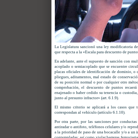
La Legislatura sancionó una ley modificatoria d
que respecta a la «Escala para descuento de punto
En adelante, ante el supuesto de sanción con mult
acoplado o semiacoplado que se encuentre circula
placas oficiales de identificación de dominio, o
pliegues, aditamentos, mal estado de conservación
de su posición normal o por cualquier otro método
comprobación, el descuento de puntos recaerá e
enajenado o haber cedido su tenencia o custodia, 
junto al presunto infractor» (art. 6.1.9).
El mismo criterio se aplicará a los casos que 
correspondan al vehículo (artículo 6.1.10).
Por otra parte, por las sanciones por conductas
antiradar o antifoto, teléfonos celulares y/o repro
a la prioridad de paso de una bocacalle y/o a un 
contempladas; así como violar barreras ferroviari