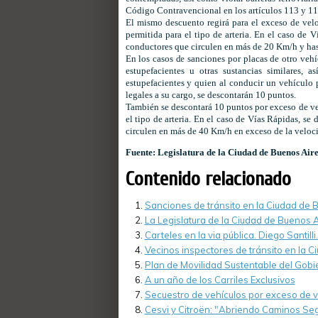
Código Contravencional en los artículos 113 y 113
El mismo descuento regirá para el exceso de ve
permitida para el tipo de arteria. En el caso de 
conductores que circulen en más de 20 Km/h y has
En los casos de sanciones por placas de otro vehí
estupefacientes u otras sustancias similares,
estupefacientes y quien al conducir un vehículo 
legales a su cargo, se descontarán 10 puntos.
También se descontará 10 puntos por exceso de v
el tipo de arteria. En el caso de Vías Rápidas, s
circulen en más de 40 Km/h en exceso de la veloc
Fuente: Legislatura de la Ciudad de Buenos Aire
Contenido relacionado
Sanciones de tránsito en la Ciudad de 
La Legislatura de la Ciudad de Buenos A
Carteles en la via pública. Diego Santilli
Vecinos inspectores de tránsito en la 
Plan de Movilidad Sustentable del Gobi
A un año de los Carriles Exclusivos
Secuestro de vehículos por exceso de 
Cesvi y Citroën: "Abriendo Caminos Se