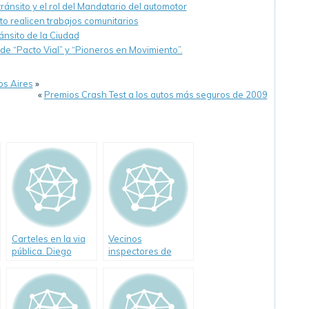
ránsito y el rol del Mandatario del automotor
to realicen trabajos comunitarios
ánsito de la Ciudad
de “Pacto Vial” y “Pioneros en Movimiento”.
os Aires
»
«
Premios Crash Test a los autos más seguros de 2009
Carteles en la via
Vecinos
pública. Diego
inspectores de
Santilli. (Video)
tránsito en la
Ciudad de Buenos
Aires