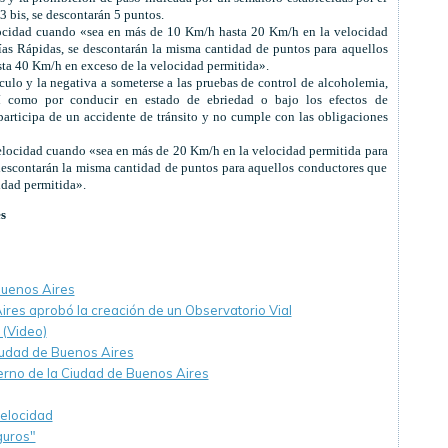
 bis, se descontarán 5 puntos.
locidad cuando «sea en más de 10 Km/h hasta 20 Km/h en la velocidad
Vías Rápidas, se descontarán la misma cantidad de puntos para aquellos
ta 40 Km/h en exceso de la velocidad permitida».
culo y la negativa a someterse a las pruebas de control de alcoholemia,
 así como por conducir en estado de ebriedad o bajo los efectos de
participa de un accidente de tránsito y no cumple con las obligaciones
elocidad cuando «sea en más de 20 Km/h en la velocidad permitida para
e descontarán la misma cantidad de puntos para aquellos conductores que
idad permitida».
s
Buenos Aires
ires aprobó la creación de un Observatorio Vial
. (Video)
Ciudad de Buenos Aires
erno de la Ciudad de Buenos Aires
velocidad
guros"