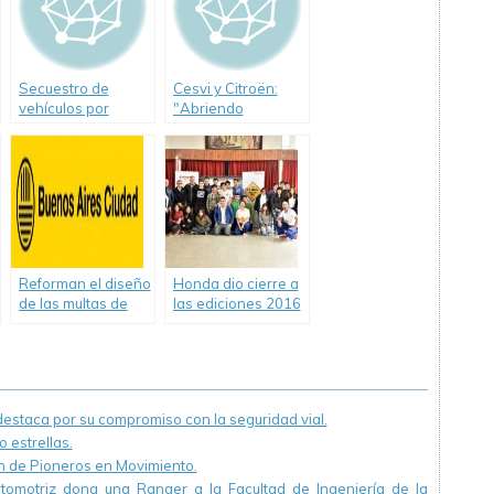
Secuestro de
Cesvi y Citroën:
vehículos por
"Abriendo
exceso de
Caminos Seguros"
velocidad
Reforman el diseño
Honda dio cierre a
de las multas de
las ediciones 2016
tránsito de la
de “Pacto Vial” y
Ciudad
“Pioneros en
Movimiento”.
staca por su compromiso con la seguridad vial.
 estrellas.
ón de Pioneros en Movimiento.
utomotriz dona una Ranger a la Facultad de Ingeniería de la