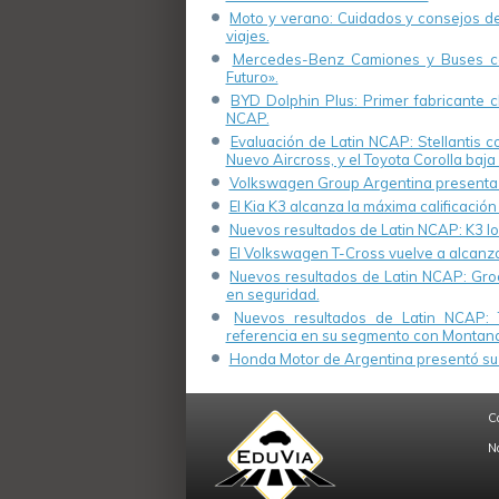
Moto y verano: Cuidados y consejos de 
viajes.
Mercedes-Benz Camiones y Buses cel
Futuro».
BYD Dolphin Plus: Primer fabricante ch
NCAP.
Evaluación de Latin NCAP: Stellantis 
Nuevo Aircross, y el Toyota Corolla baja 
Volkswagen Group Argentina presenta s
El Kia K3 alcanza la máxima calificación
Nuevos resultados de Latin NCAP: K3 log
El Volkswagen T-Cross vuelve a alcanza
Nuevos resultados de Latin NCAP: Groo
en seguridad.
Nuevos resultados de Latin NCAP: 
referencia en su segmento con Montana
Honda Motor de Argentina presentó su 
C
N