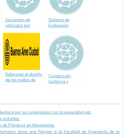
Secuestro de
Sistema de
vehículos por
Evaluación
exceso de
Permanente de
velocidad
Conductores
Reforman el diseño
Conducción
de las multas de
nocturna y
tránsito de la
animales sueltos
Ciudad
staca por su compromiso con la seguridad vial.
 estrellas.
ón de Pioneros en Movimiento.
utomotriz dona una Ranger a la Facultad de Ingeniería de la