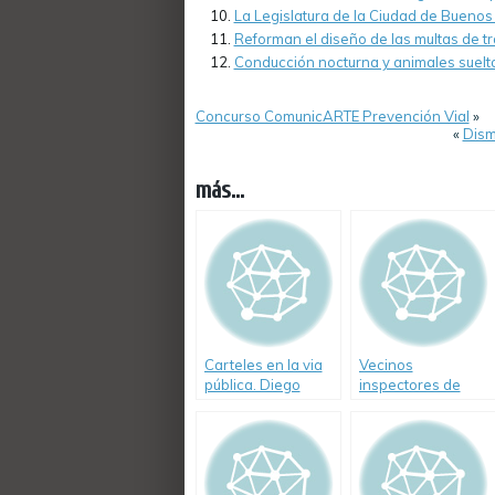
La Legislatura de la Ciudad de Buenos
Reforman el diseño de las multas de tr
Conducción nocturna y animales suelt
Concurso ComunicARTE Prevención Vial
»
«
Dism
más...
Carteles en la via
Vecinos
pública. Diego
inspectores de
Santilli. (Video)
tránsito en la
Ciudad de Buenos
Aires