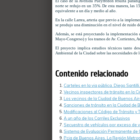
El caso de la Avenida Pueyrredón resulta paradigm
norte se redujo en un 35%. De esta manera, las 15
equivalente a un día y medio al año.
En la calle Larrea, arteria que previo a la impleme
se produjo una disminución en el nivel de ruido de
Además, se está proyectando la implementación d
Mayo-Congreso) y los tramos de Av. Corrientes, Av.
El proyecto implica estudios técnicos tanto de
Ambiental de la Ciudad sobre las necesidades de l
Contenido relacionado
Carteles en la via pública. Diego Santilli
Vecinos inspectores de tránsito en la 
Los vecinos de la Ciudad de Buenos Air
Sanciones de tránsito en la Ciudad de 
Modificaciones al Código de Tránsito y
A un año de los Carriles Exclusivos
Secuestro de vehículos por exceso de 
Sistema de Evaluación Permanente de 
Pcia de Buenos Aires. La Región Metrop