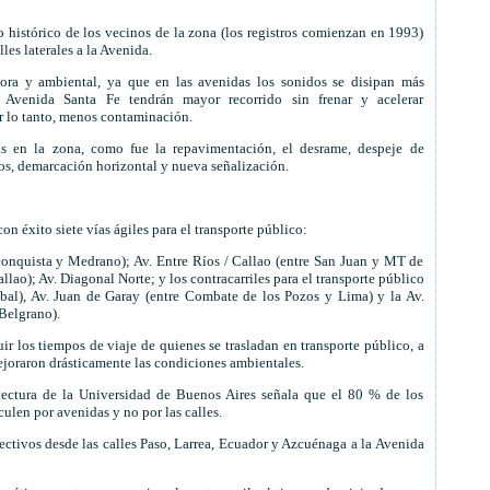
 histórico de los vecinos de la zona (los registros comienzan en 1993)
lles laterales a la Avenida.
ora y ambiental, ya que en las avenidas los sonidos se disipan más
 Avenida Santa Fe tendrán mayor recorrido sin frenar y acelerar
 lo tanto, menos contaminación.
s en la zona, como fue la repavimentación, el desrame, despeje de
os, demarcación horizontal y nueva señalización.
n éxito siete vías ágiles para el transporte público:
econquista y Medrano); Av. Entre Ríos / Callao (entre San Juan y MT de
allao); Av. Diagonal Norte; y los contracarriles para el transporte público
ábal), Av. Juan de Garay (entre Combate de los Pozos y Lima) y la Av.
 Belgrano).
ir los tiempos de viaje de quienes se trasladan en transporte público, a
mejoraron drásticamente las condiciones ambientales.
itectura de la Universidad de Buenos Aires señala que el 80 % de los
culen por avenidas y no por las calles.
lectivos desde las calles Paso, Larrea, Ecuador y Azcuénaga a la Avenida