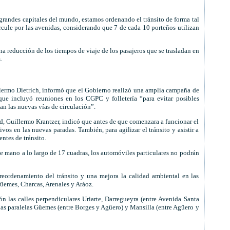
 grandes capitales del mundo, estamos ordenando el tránsito de forma tal
ircule por las avenidas, considerando que 7 de cada 10 porteños utilizan
a reducción de los tiempos de viaje de los pasajeros que se trasladan en
.
llermo Dietrich, informó que el Gobierno realizó una amplia campaña de
que incluyó reuniones en los CGPC y folletería “para evitar posibles
n las nuevas vías de circulación”.
ad, Guillermo Krantzer, indicó que antes de que comenzara a funcionar el
ivos en las nuevas paradas. También, para agilizar el tránsito y asistir a
ntes de tránsito.
le mano a lo largo de 17 cuadras, los automóviles particulares no podrán
reordenamiento del tránsito y una mejora la calidad ambiental en las
Güemes, Charcas, Arenales y Aráoz.
n las calles perpendiculares Uriarte, Darregueyra (entre Avenida Santa
 las paralelas Güemes (entre Borges y Agüero) y Mansilla (entre Agüero y