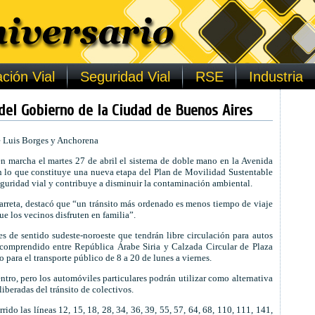
ción Vial
Seguridad Vial
RSE
Industria
del Gobierno de la Ciudad de Buenos Aires
e Luis Borges y Anchorena
n marcha el martes 27 de abril el sistema de doble mano en la Avenida
n lo que constituye una nueva etapa del Plan de Movilidad Sustentable
 seguridad vial y contribuye a disminuir la contaminación ambiental.
arreta, destacó que “un tránsito más ordenado es menos tiempo de viaje
 los vecinos disfruten en familia”.
s de sentido sudeste-noroeste que tendrán libre circulación para autos
o comprendido entre República Árabe Siria y Calzada Circular de Plaza
o para el transporte público de 8 a 20 de lunes a viernes.
entro, pero los automóviles particulares podrán utilizar como alternativa
iberadas del tránsito de colectivos.
do las líneas 12, 15, 18, 28, 34, 36, 39, 55, 57, 64, 68, 110, 111, 141,