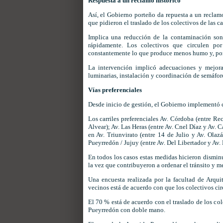
Respuesta a un reclamo histórico
Así, el Gobierno porteño da repuesta a un reclamo
que pidieron el traslado de los colectivos de las ca
Implica una reducción de la contaminación son
rápidamente. Los colectivos que circulen por
constantemente lo que produce menos humo y, por
La intervención implicó adecuaciones y mejora
luminarias, instalación y coordinación de semáfor
Vías preferenciales
Desde inicio de gestión, el Gobierno implementó co
Los carriles preferenciales Av. Córdoba (entre R
Alvear); Av. Las Heras (entre Av. Cnel Díaz y Av. C
en Av. Triunvirato (entre 14 de Julio y Av. Olaz
Pueyrredón / Jujuy (entre Av. Del Libertador y Av.
En todos los casos estas medidas hicieron disminu
la vez que contribuyeron a ordenar el tránsito y 
Una encuesta realizada por la facultad de Arqu
vecinos está de acuerdo con que los colectivos cir
El 70 % está de acuerdo con el traslado de los co
Pueyrredón con doble mano.