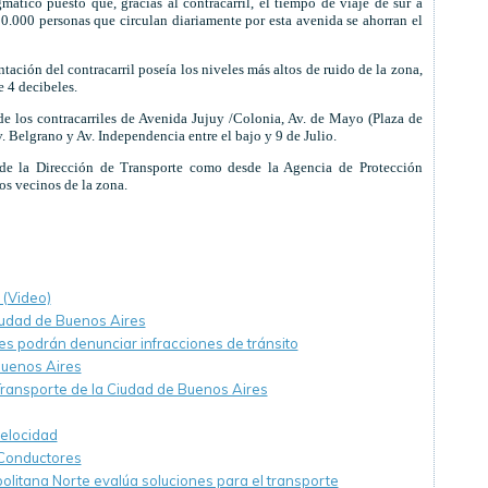
ático puesto que, gracias al contracarril, el tiempo de viaje de sur a
0.000 personas que circulan diariamente por esta avenida se ahorran el
ntación del contracarril poseía los niveles más altos de ruido de la zona,
 4 decibeles.
e los contracarriles de Avenida Jujuy /Colonia, Av. de Mayo (Plaza de
 Belgrano y Av. Independencia entre el bajo y 9 de Julio.
sde la Dirección de Transporte como desde la Agencia de Protección
os vecinos de la zona.
. (Video)
Ciudad de Buenos Aires
es podrán denunciar infracciones de tránsito
Buenos Aires
 Transporte de la Ciudad de Buenos Aires
velocidad
Conductores
olitana Norte evalúa soluciones para el transporte