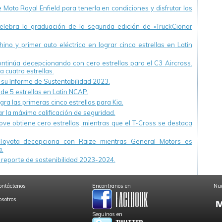
Moto Royal Enfield para tenerla en condiciones y disfrutar los
ebra la graduación de la segunda edición de «TruckCionar
ino y primer auto eléctrico en lograr cinco estrellas en Latin
continúa decepcionando con cero estrellas para el C3 Aircross.
a cuatro estrellas.
u Informe de Sustentabilidad 2023.
 de 5 estrellas en Latin NCAP.
ra las primeras cinco estrellas para Kia.
r la máxima calificación de seguridad.
ve obtiene cero estrellas, mientras que el T-Cross se destaca
Toyota decepciona con Raize mientras General Motors es
.
reporte de sostenibilidad 2023-2024.
ontáctenos
Encontranos en
Nue
osotros
Seguinos en