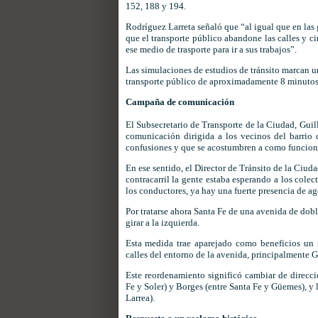
152, 188 y 194.
Rodríguez Larreta señaló que “al igual que en las
que el transporte público abandone las calles y c
ese medio de trasporte para ir a sus trabajos”.
Las simulaciones de estudios de tránsito marcan un
transporte público de aproximadamente 8 minutos
Campaña de comunicación
El Subsecretario de Transporte de la Ciudad, Gui
comunicación dirigida a los vecinos del barrio 
confusiones y que se acostumbren a como funciona
En ese sentido, el Director de Tránsito de la Ciud
contracarril la gente estaba esperando a los colect
los conductores, ya hay una fuerte presencia de age
Por tratarse ahora Santa Fe de una avenida de dob
girar a la izquierda.
Esta medida trae aparejado como beneficios un 
calles del entorno de la avenida, principalmente 
Este reordenamiento significó cambiar de direcció
Fe y Soler) y Borges (entre Santa Fe y Güemes), y
Larrea).