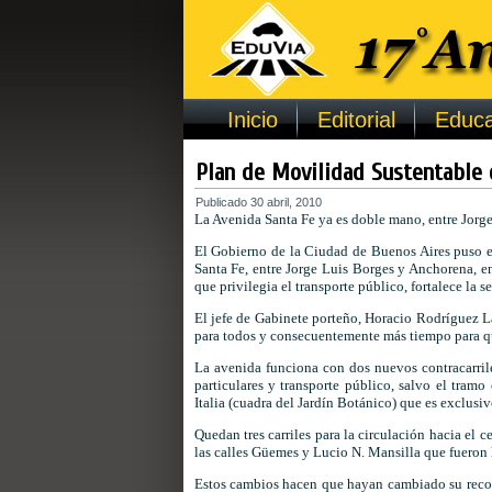
Inicio
Editorial
Educa
Plan de Movilidad Sustentable 
Publicado
30 abril, 2010
La Avenida Santa Fe ya es doble mano, entre Jorg
El Gobierno de la Ciudad de Buenos Aires puso e
Santa Fe, entre Jorge Luis Borges y Anchorena, e
que privilegia el transporte público, fortalece la
El jefe de Gabinete porteño, Horacio Rodríguez L
para todos y consecuentemente más tiempo para que
La avenida funciona con dos nuevos contracarrile
particulares y transporte público, salvo el tram
Italia (cuadra del Jardín Botánico) que es exclusiv
Quedan tres carriles para la circulación hacia el c
las calles Güemes y Lucio N. Mansilla que fueron l
Estos cambios hacen que hayan cambiado su recorri