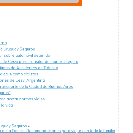
urna
Río Uruguay Seguros
tir sobre automóvil detenido
ips de Cesvi para transitar de manera segura
ctimas de Accidentes de Tránsito
calle como ciclistas
iones de Cesvi Argentina
 Transporte de la Ciudad de Buenos Aires
guros"
para acatar normas viales
 la vida
ruguay Seguros
»
 de la Familia. Recomendaciones para viajar con toda la familia