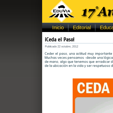
Inicio
Editorial
Educa
¡Ceda el Paso!
Publicado
22 octubre, 2012
Ceder el paso, una actitud muy importante
Muchas veces pensamos -desde una lógica in
de mano, algo que tenemos que erradicar de
de la ubicación en la vida y ser respetuoso 