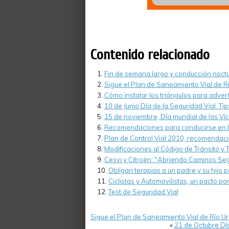
Contenido relacionado
Fin de semana largo y conducción noct
Sigue el Plan de Saneamiento Vial de 
Cómo instalar los triángulos para adver
10 de Junio Día de la Seguridad Vial. T
15 de noviembre, Día mundial de las Ví
Recomendaciones para conducirse en la 
Plan de Control Vial 2010, recomendac
Modificaciones al Código de Tránsito y
Cesvi y Citroën: "Abriendo Caminos Se
Obligan terapias a un padre y su hijo 
Ciclistas y Automovilistas, un pacto por
Test de Seguridad Vial
Sigue el Plan de Saneamiento Vial de Río U
«
21 de Octubre Día