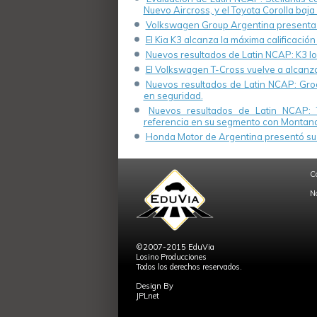
Nuevo Aircross, y el Toyota Corolla baja 
Volkswagen Group Argentina presenta s
El Kia K3 alcanza la máxima calificación
Nuevos resultados de Latin NCAP: K3 log
El Volkswagen T-Cross vuelve a alcanza
Nuevos resultados de Latin NCAP: Groo
en seguridad.
Nuevos resultados de Latin NCAP: 
referencia en su segmento con Montana
Honda Motor de Argentina presentó su 
C
N
©2007-2015 EduVia
Losino Producciones
Todos los derechos reservados.
Design By
JPLnet