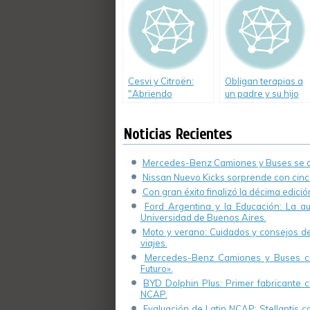
Tránsito
Cesvi y Citroën:
Obligan terapias a
"Abriendo
un padre y su hijo
Caminos Seguros"
para acatar
normas viales
Noticias Recientes
Mercedes-Benz Camiones y Buses se de
Nissan Nuevo Kicks sorprende con cinco
Con gran éxito finalizó la décima edici
Ford Argentina y la Educación: La a
Universidad de Buenos Aires.
Moto y verano: Cuidados y consejos de 
viajes.
Mercedes-Benz Camiones y Buses cel
Futuro».
BYD Dolphin Plus: Primer fabricante ch
NCAP.
Evaluación de Latin NCAP: Stellantis 