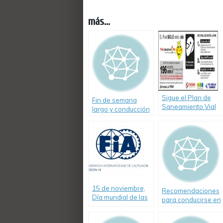
más...
Sigue el Plan de
Fin de semana
Saneamiento Vial
largo y conducción
de Río Uruguay
nocturna
Seguros
15 de noviembre,
Recomendaciones
Día mundial de las
para conducirse en
Víctimas de
la calle como
Accidentes de
ciclistas