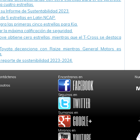
a cuatro estrellas.
u Informe de Sustentabilidad 2023.
 de 5 estrellas en Latin NCAP.
ra las primeras cinco estrellas para Kia.
r la máxima calificación de seguridad.
ve obtiene cero estrellas, mientras que el T-Cross se destaca
Toyota decepciona con Raize mientras General Motors es
.
reporte de sostenibilidad 2023-2024.
ontáctenos
Encontranos en
Nue
osotros
Seguinos en
Sumanos en
Miranos en