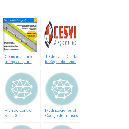
Cómo instalar los
10 de Junio Día de
triángulos para
la Seguridad Vial.
advertir sobre
Tips de Cesvi para
automóvil detenido
transitar de
manera segura
Plan de Control
Modificaciones al
Vial 2010,
Código de Tránsito
recomendaciones
y Transporte de la
de Cesvi Argentina
Ciudad de Buenos