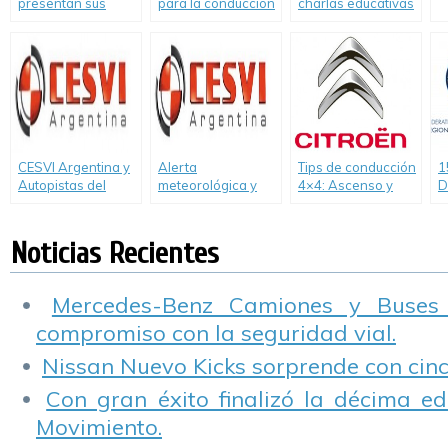
presentan sus
para la conducción
charlas educativas
programas de
en días con niebla
en Córdoba.
prevención vial.
CESVI Argentina y
Alerta
Tips de conducción
1
Autopistas del
meteorológica y
4×4: Ascenso y
D
Oeste renuevan su
conducción: cómo
descenso en
V
compromiso con la
evitar situaciones
pendiente.
A
Seguridad Vial.
de riesgo
T
Noticias Recientes
Mercedes-Benz Camiones y Buses
compromiso con la seguridad vial.
Nissan Nuevo Kicks sorprende con cinco
Con gran éxito finalizó la décima ed
Movimiento.