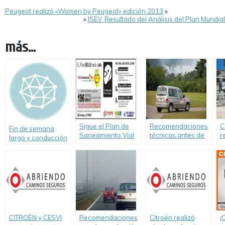
Peugeot realizó «Women by Peugeot» edición 2013
»
«
ISEV. Resultado del Análisis del Plan Mundia
más...
Sigue el Plan de
Recomendaciones
C
Fin de semana
Saneamiento Vial
técnicas antes de
r
largo y conducción
de Río Uruguay
salir a la ruta
u
nocturna
Seguros
e
CITROËN y CESVI
Recomendaciones
Citroën realizó
¡