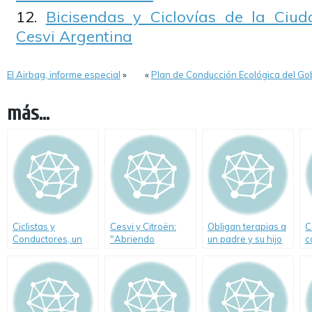
Bicisendas y Ciclovías de la Ciu
Cesvi Argentina
El Airbag, informe especial
»
«
Plan de Conducción Ecológica del Go
más...
Ciclistas y
Cesvi y Citroën:
Obligan terapias a
C
Conductores, un
"Abriendo
un padre y su hijo
c
problema global
Caminos Seguros"
para acatar
e
normas viales
e