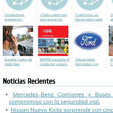
Conductores
¿Cada cuánto hay
Cuatriciclos, un
D
argentinos-
que revisar los
riesgo extra cada
a
Siniestralidad y
componentes del
verano
mortalidad
automóvil?
España: cuatro de
MAFRE presenta el
Utilizan telas
B
cada diez
conductor seguro.
fabricadas con
C
accidentes tienen
materiales
C
como factor
reciclados en 15
R
concurrente la
líneas de vehículos
C
Noticias Recientes
distracción
Mercedes-Benz Camiones y Buses
compromiso con la seguridad vial.
Nissan Nuevo Kicks sorprende con cinco