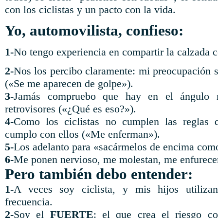
con los ciclistas y un pacto con la vida.
Yo, automovilista, confieso:
1-
No tengo experiencia en compartir la calzada c
2-
Nos los percibo claramente: mi preocupación s
(«Se me aparecen de golpe»).
3-
Jamás compruebo que hay en el ángulo m
retrovisores («¿Qué es eso?»).
4-
Como los ciclistas no cumplen las reglas 
cumplo con ellos («Me enferman»).
5-
Los adelanto para «sacármelos de encima com
6-
Me ponen nervioso, me molestan, me enfurece
Pero también debo entender:
1-
A veces soy ciclista, y mis hijos utiliza
frecuencia.
2-
Soy el
FUERTE
: el que crea el riesgo 