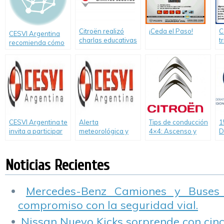
Citroën realizó
¡Ceda el Paso!
C
CESVI Argentina
charlas educativas
t
recomienda cómo
en Córdoba.
a
conducir con
a
visibilidad reducida
CESVI Argentina te
Alerta
Tips de conducción
1
invita a participar
meteorológica y
4×4: Ascenso y
D
del concurso “Viaje
conducción: cómo
descenso en
V
por mi país”
evitar situaciones
pendiente.
A
de riesgo
T
Noticias Recientes
Mercedes-Benz Camiones y Buses
compromiso con la seguridad vial.
Nissan Nuevo Kicks sorprende con cinco