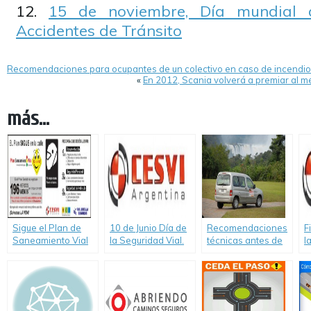
15 de noviembre, Día mundial 
Accidentes de Tránsito
Recomendaciones para ocupantes de un colectivo en caso de incendio
«
En 2012, Scania volverá a premiar al m
más...
Sigue el Plan de
10 de Junio Día de
Recomendaciones
F
Saneamiento Vial
la Seguridad Vial.
técnicas antes de
l
de Río Uruguay
Tips de Cesvi para
salir a la ruta
v
Seguros
transitar de
manera segura