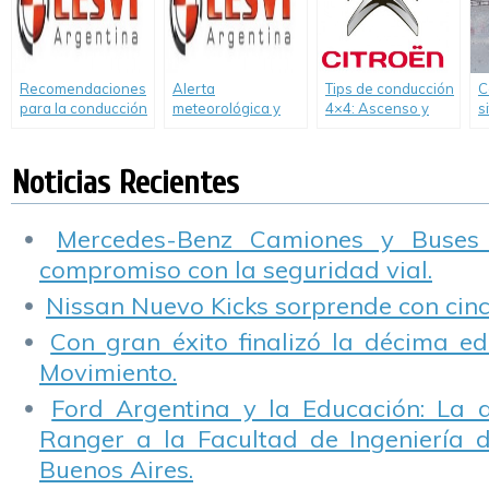
Recomendaciones
Alerta
Tips de conducción
C
para la conducción
meteorológica y
4×4: Ascenso y
s
en días con niebla
conducción: cómo
descenso en
r
evitar situaciones
pendiente.
e
de riesgo
Noticias Recientes
Mercedes-Benz Camiones y Buses
compromiso con la seguridad vial.
Nissan Nuevo Kicks sorprende con cinco
Con gran éxito finalizó la décima ed
Movimiento.
Ford Argentina y la Educación: La 
Ranger a la Facultad de Ingeniería 
Buenos Aires.