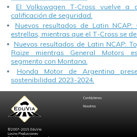
El Volkswagen T-Cross vuelve a 
calificación de seguridad.
Nuevos resultados de Latin NCAP: 
estrellas, mientras que el T-Cross se d
Nuevos resultados de Latin NCAP: T
Raize mientras General Motors e
segmento con Montana.
Honda Motor de Argentina prese
sostenibilidad 2023-2024.
Contáctenos
Nosotros
©2007-2015 EduVia
Losino Producciones