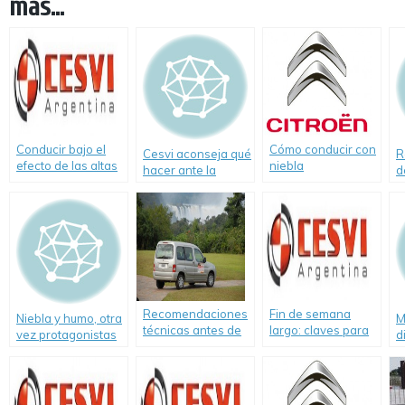
más...
Conducir bajo el
Cómo conducir con
Cesvi aconseja qué
R
efecto de las altas
niebla
hacer ante la
d
temperaturas
presencia de
c
conductores
c
peligrosos
Recomendaciones
Fin de semana
Niebla y humo, otra
M
técnicas antes de
largo: claves para
vez protagonistas
d
salir a la ruta
viajar seguros
de un fatal
p
accidente
v
m
e