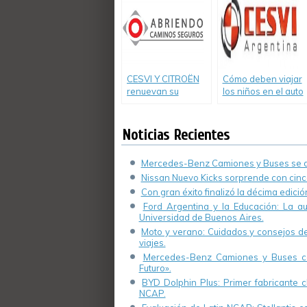
«Abriendo
Caminos Seguros»
CESVI Y CITROËN
Cómo deben viajar
renuevan su
los niños en el auto
compromiso con la
prevención vial
Noticias Recientes
Mercedes-Benz Camiones y Buses se de
Nissan Nuevo Kicks sorprende con cinco
Con gran éxito finalizó la décima edici
Ford Argentina y la Educación: La a
Universidad de Buenos Aires.
Moto y verano: Cuidados y consejos de 
viajes.
Mercedes-Benz Camiones y Buses cel
Futuro».
BYD Dolphin Plus: Primer fabricante ch
NCAP.