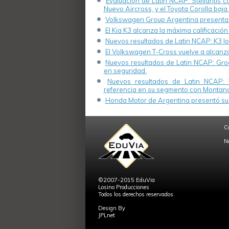
Evaluación de Latin NCAP: Stellantis 
Nuevo Aircross, y el Toyota Corolla baja 
Volkswagen Group Argentina presenta s
El Kia K3 alcanza la máxima calificación
Nuevos resultados de Latin NCAP: K3 log
El Volkswagen T-Cross vuelve a alcanza
Nuevos resultados de Latin NCAP: Groo
en seguridad.
Nuevos resultados de Latin NCAP: 
referencia en su segmento con Montana
Honda Motor de Argentina presentó su 
C
N
©2007-2015 EduVia
Losino Producciones
Todos los derechos reservados.
Design By
JPLnet