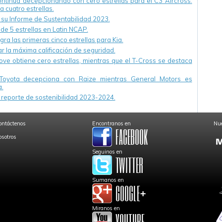
continúa decepcionando con cero estrellas para el C3 Aircross.
a cuatro estrellas.
u Informe de Sustentabilidad 2023.
 de 5 estrellas en Latin NCAP.
ra las primeras cinco estrellas para Kia.
r la máxima calificación de seguridad.
ve obtiene cero estrellas, mientras que el T-Cross se destaca
Toyota decepciona con Raize mientras General Motors es
.
reporte de sostenibilidad 2023-2024.
ontáctenos
Encontranos en
Nue
osotros
Seguinos en
Sumanos en
Miranos en