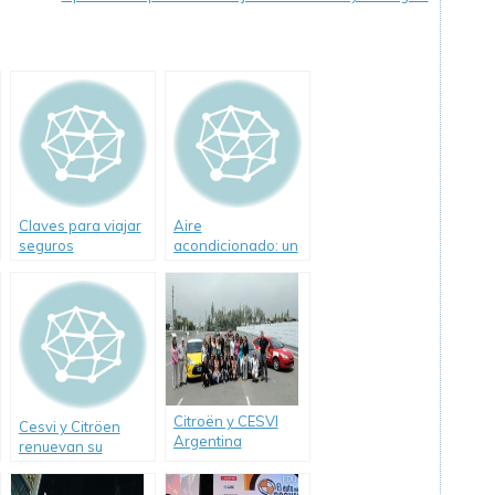
Claves para viajar
Aire
seguros
acondicionado: un
elemento de
seguridad
Citroën y CESVI
Cesvi y Citröen
Argentina
renuevan su
presentan
compromiso con la
estadísticas de
prevención vial