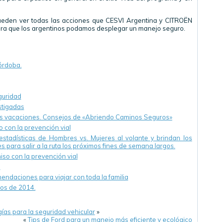
ueden ver todas las acciones que CESVI Argentina y CITROËN
ra que los argentinos podamos desplegar un manejo seguro.
órdoba.
guridad
stigadas
las vacaciones. Consejos de «Abriendo Caminos Seguros»
 con la prevención vial
estadísticas de Hombres vs. Mujeres al volante y brindan los
para salir a la ruta los próximos fines de semana largos.
o con la prevención vial
o
endaciones para viajar con toda la familia
os de 2014.
ías para la seguridad vehicular
»
«
Tips de Ford para un manejo más eficiente y ecológico