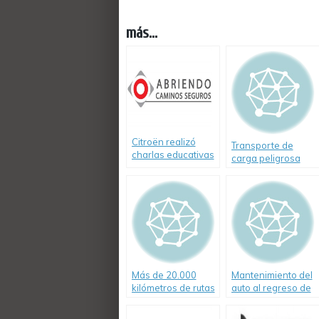
más...
Citroën realizó
Transporte de
charlas educativas
carga peligrosa
en Córdoba.
Más de 20.000
Mantenimiento del
kilómetros de rutas
auto al regreso de
investigadas
las vacaciones.
Consejos de