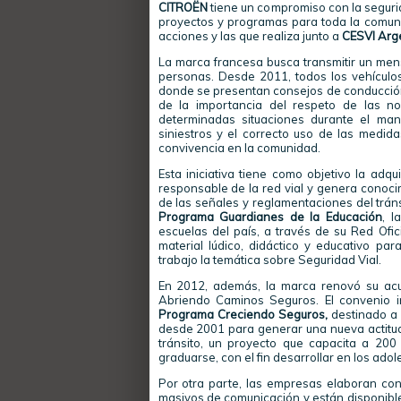
CITROËN
tiene un compromiso con la seguri
proyectos y programas para toda la comun
acciones y las que realiza junto a
CESVI Arg
La marca francesa busca transmitir un mens
personas. Desde 2011, todos los vehículo
donde se presentan consejos de conducción s
de la importancia del respeto de las n
determinadas situaciones durante el mane
siniestros y el correcto uso de las medid
convivencia en la comunidad.
Esta iniciativa tiene como objetivo la adq
responsable de la red vial y genera conocim
de las señales y reglamentaciones del trán
Programa Guardianes de la Educación
, l
escuelas del país, a través de su Red Ofi
material lúdico, didáctico y educativo par
trabajo la temática sobre Seguridad Vial.
En 2012, además, la marca renovó su acu
Abriendo Caminos Seguros. El convenio in
Programa Creciendo Seguros,
destinado a 
desde 2001 para generar una nueva actitud 
tránsito, un proyecto que capacita a 20
graduarse, con el fin desarrollar en los ad
Por otra parte, las empresas elaboran con
masivos de comunicación y están disponible