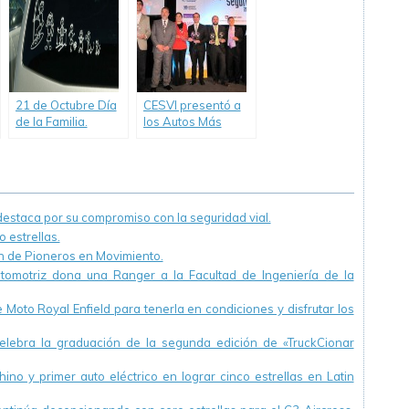
Hombres vs.
Mujeres al volante
y brindan los
mejores tips de
manejo y
recomendaciones
para salir a la ruta
21 de Octubre Día
CESVI presentó a
los próximos fines
de la Familia.
los Autos Más
de semana largos.
Recomendaciones
Seguros de 2014.
para viajar con
toda la familia
staca por su compromiso con la seguridad vial.
 estrellas.
ón de Pioneros en Movimiento.
utomotriz dona una Ranger a la Facultad de Ingeniería de la
Moto Royal Enfield para tenerla en condiciones y disfrutar los
ebra la graduación de la segunda edición de «TruckCionar
ino y primer auto eléctrico en lograr cinco estrellas en Latin