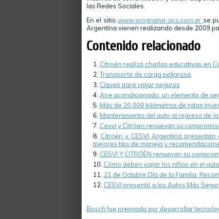
las Redes Sociales.
En el sitio
www.programa-acs.com.ar
se p
Argentina vienen realizando desde 2009 pa
Contenido relacionado
Citroën realizó charlas educativas en C
Transporte de carga peligrosa
Claves para viajar seguros
Aire acondicionado: un elemento de se
Más de 20.000 kilómetros de rutas inve
Mantenimiento del auto al regreso de 
Cesvi y Citröen renuevan su compromiso
Citroën y CESVI Argentina presentan 
mejores tips de manejo y recomendaciones 
CESVI Y CITROËN renuevan su compromis
Cómo deben viajar los niños en el aut
21 de Octubre Día de la Familia. Recom
CESVI presentó a los Autos Más Segur
Bosch fue premiada por desarrollar tecnolog