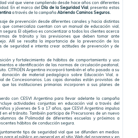
dad vial que viene cumpliendo desde hace años con diferentes
idad. En el marco del
Día de la Seguridad Vial
, presenta estas
entina
a través de la campaña
Abriendo Caminos Seguros.
aje de prevención desde diferentes canales y hacia distintas
s que comercializa cuentan con un manual de educación vial,
egura. El objetivo es concientizar a todos los clientes acerca
ormas de tránsito y las previsiones que deben tomar ante
jo. Allí se resalta la importancia de la prevención de los
as de seguridad e intenta crear actitudes de prevención y de
uisición y fortalecimiento de hábitos de comportamiento y uso
ientos e identificación de las normas de circulación peatonal,
sito. CITROËN Argentina incorporó también el año pasado a su
a donación de material pedagógico sobre Educación Vial, a
cial de Concesionarios. Las cajas donadas están provistas de
a que las instituciones primarias incorporen a sus planes de
erdo con CESVI Argentina para llevar adelante la campaña
cluye actividades conjuntas en educación vial a través del
niños y jóvenes de 5 a 17 años, que CESVI Argentina impulsa
en el tránsito. También participa de Precursores de un nuevo
0 alumnos de Polimodal de diferentes escuelas y próximos a
olescentes hábitos de conducción segura.
juntamente tips de seguridad vial que se difunden en medios
s para el público en general en el sitio Web del programa y en