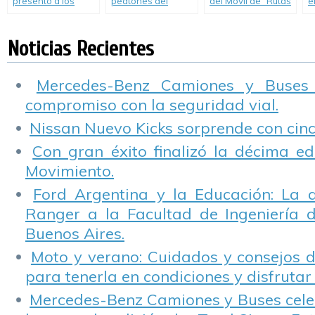
presentó a los
peatones del
del Móvil de “Rutas
e
Autos Más Seguros
Nuevo Citroën C3.
en Rojo” en
P
de 2012.
Tilisarao y San Luis,
el Grupo Sancor
Noticias Recientes
Seguros renueva
su compromiso con
la Seguridad Vial
Mercedes-Benz Camiones y Buses
compromiso con la seguridad vial.
Nissan Nuevo Kicks sorprende con cinco
Con gran éxito finalizó la décima ed
Movimiento.
Ford Argentina y la Educación: La 
Ranger a la Facultad de Ingeniería 
Buenos Aires.
Moto y verano: Cuidados y consejos d
para tenerla en condiciones y disfrutar 
Mercedes-Benz Camiones y Buses cele