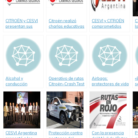
CITROËN y CESVI
Citroën realizó
CESVI y CITROËN
C
presentan sus
charlas educativas
comprometidos
l
programas de
en Córdoba.
con la seguridad
S
prevención vial.
vial por quinto año
consecutivo
Alcohol y
Operativo de rutas
Airbags:
«
conducción
Citroën-Crash Test
protectores de vida
s
durante las fiestas
p
de fin de año
V
CESVI Argentina
Protección contra
Con la presencia
P