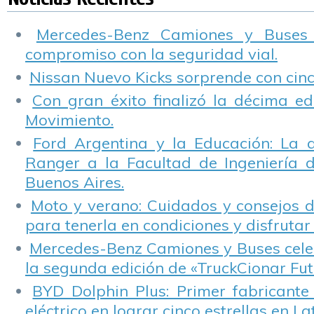
Mujeres al volante
y brindan los
mejores tips de
Mercedes-Benz Camiones y Buses
manejo y
compromiso con la seguridad vial.
recomendaciones
para salir a la ruta
Nissan Nuevo Kicks sorprende con cinco
los próximos fines
de semana largos.
Con gran éxito finalizó la décima ed
Movimiento.
Ford Argentina y la Educación: La 
Ranger a la Facultad de Ingeniería 
Buenos Aires.
Moto y verano: Cuidados y consejos d
para tenerla en condiciones y disfrutar 
Mercedes-Benz Camiones y Buses cele
la segunda edición de «TruckCionar Fut
BYD Dolphin Plus: Primer fabricante
eléctrico en lograr cinco estrellas en L