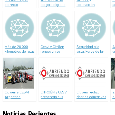
Los frenos y su
Transporte de
Alcohol y
C
correcto
carga peligrosa
conducción
s
mantenimiento
durante las fiestas
de fin de año
Más de 20.000
Cesvi y Citröen
Seguridad a la
A
kilómetros de rutas
renuevan su
vista: Faros de bi-
u
investigadas
compromiso con la
xenón
f
prevención vial
direccionales.
Citroën y CESVI
CITROËN y CESVI
Citroën realizó
2
Argentina
presentan sus
charlas educativas
d
presentan
programas de
en Córdoba.
R
estadísticas de
prevención vial.
p
Hombres vs.
t
Noticias Recientes