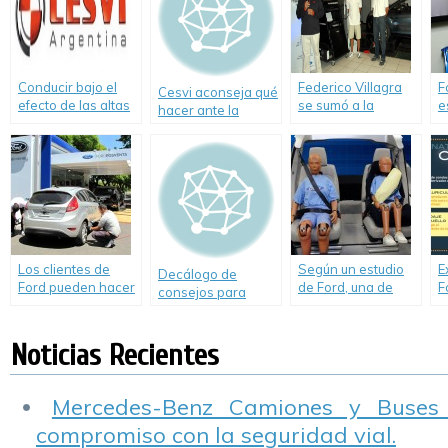
Conducir bajo el
Federico Villagra
F
Cesvi aconseja qué
efecto de las altas
se sumó a la
e
hacer ante la
temperaturas
campaña de
m
presencia de
Seguridad Vial de
c
conductores
Ford.
e
peligrosos
Los clientes de
Según un estudio
E
Decálogo de
Ford pueden hacer
de Ford, una de
F
consejos para
un control
cada tres personas
e
conducir con lluvias
preventivo y
no utiliza el
p
intensas
gratuito de sus
cinturón de
c
Noticias Recientes
vehículos hasta el
seguridad trasero.
c
8 de Diciembre.
e
d
Mercedes-Benz Camiones y Buses
compromiso con la seguridad vial.