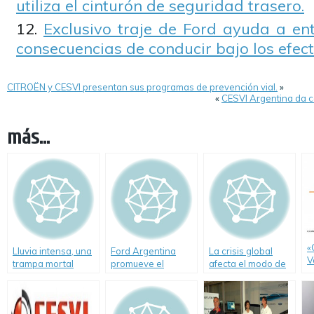
utiliza el cinturón de seguridad trasero.
Exclusivo traje de Ford ayuda a en
consecuencias de conducir bajo los efect
CITROËN y CESVI presentan sus programas de prevención vial.
»
«
CESVI Argentina da c
más...
«
Lluvia intensa, una
Ford Argentina
La crisis global
V
trampa mortal
promueve el
afecta el modo de
i
equipamiento en
conducir
c
seguridad
s