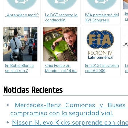
E
¿Aprender o morir?
La DGT rechaza la
IVIA participará del
c
conducción
XVI Congreso
a
acompañada de
Argentino de
c
menores de 18
Vialidad y Tránsito
c
años en España
d
En Bahía Blanca
Chip Foose en
En 2013 fallecieron
L
secuestran 7
Mendoza el 14 de
casi 62.000
a
motos a diario por
junio. Concurso
personas por
e
no respetar
«Bajo la Mirada»
siniestros viales en
s
normas de
9 países de
o
Noticias Recientes
seguridad vial
Latinoamérica.
Mercedes-Benz Camiones y Buses
compromiso con la seguridad vial.
Nissan Nuevo Kicks sorprende con cinco