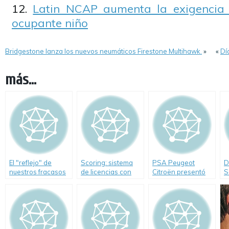
Latin NCAP aumenta la exigencia 
ocupante niño
Bridgestone lanza los nuevos neumáticos Firestone Multihawk.
»
«
Dí
más...
El "reflejo" de
Scoring: sistema
PSA Peugeot
D
nuestros fracasos
de licencias con
Citroën presentó
S
en Seguridad Vial
puntaje en la
una revista infantil
Ciudad de Buenos
sobre Educación
Aires
Vial