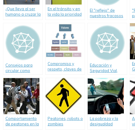
¿Que lleva al ser
En el tránsito y en
El "reflejo" de
"
humano a cruzar la
la vida la prioridad
nuestros fracasos
p
calle por donde no
es de las personas.
en Seguridad Vial
u
debe o cuando no
p
debe?
Compromiso y
E
Consejos para
Educación y
respeto, claves de
G
circular como
Seguridad Vial,
la Educación y
c
peatones con
consecuencias de
Seguridad Vial
e
seguridad
un eficaz ejercicio
R
de la conciencia
V
moral
Comportamiento
Peatones, robots o
La pobreza y la
A
de peatones en la
zombies
desigualdad
v
Ciudad de Buenos
también son motivo
c
Aires. Informe
de siniestros