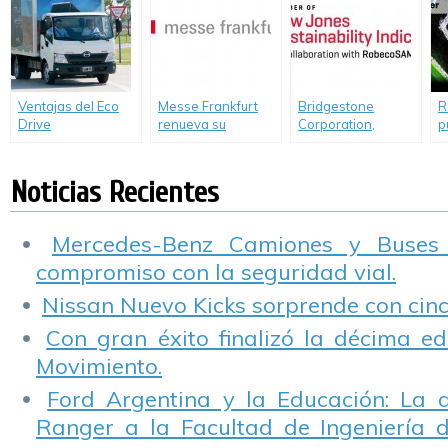
G
Ventajas del Eco
Messe Frankfurt
Bridgestone
R
Drive
renueva su
Corporation,
p
compromiso con la
incluída por
R
sustentabilidad
segunda vez
S
consecutiva en los
Noticias Recientes
índices de
sustentabilidad
Dow Jones
Mercedes-Benz Camiones y Buses
compromiso con la seguridad vial.
Nissan Nuevo Kicks sorprende con cinco
Con gran éxito finalizó la décima ed
Movimiento.
Ford Argentina y la Educación: La 
Ranger a la Facultad de Ingeniería 