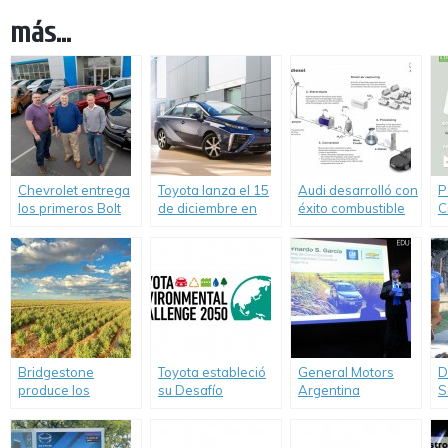
más...
Chevrolet entrega
Toyota lanza el 15
Audi desarrolló con
P
los primeros Bolt
de diciembre en
éxito combustible
C
EV en Estados
Japón, su modelo
diesel a partir del
c
Unidos.
de pila de
dióxido de carbono
e
combustible
y agua
Bridgestone
Toyota estableció
General Motors
D
produce los
su Desafío
Argentina
S
primeros
Ambiental 2050
presentó su 4º
A
neumáticos de
Reporte GRI de
c
caucho natural
Sustentabilidad.
V