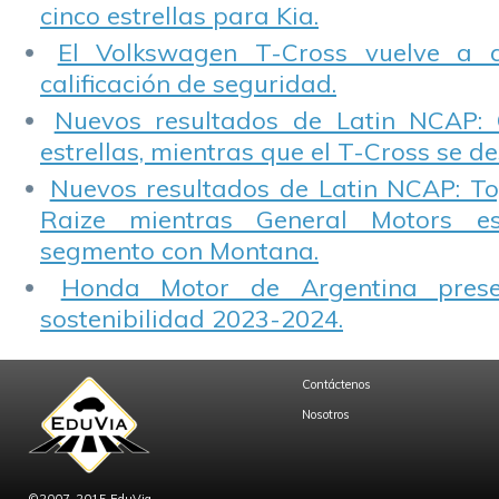
cinco estrellas para Kia.
El Volkswagen T-Cross vuelve a 
calificación de seguridad.
Nuevos resultados de Latin NCAP: 
estrellas, mientras que el T-Cross se d
Nuevos resultados de Latin NCAP: T
Raize mientras General Motors e
segmento con Montana.
Honda Motor de Argentina prese
sostenibilidad 2023-2024.
Contáctenos
Nosotros