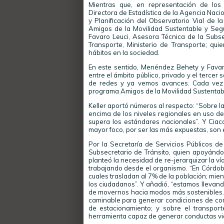
Mientras que, en representación de los 
Directora de Estadística de la Agencia Nacio
y Planificación del Observatorio Vial de
Amigos de la Movilidad Sustentable y Segur
Favaro Leuci, Asesora Técnica de la Subse
Transporte, Ministerio de Transporte; q
hábitos en la sociedad.
En este sentido, Menéndez Behety y Favaro 
entre el ámbito público, privado y el tercer
de redes y ya vemos avances. Cada vez 
programa Amigos de la Movilidad Sustentab
Keller aportó números al respecto: “Sobre 
encima de los niveles regionales en uso de
supera los estándares nacionales”. Y Cia
mayor foco, por ser las más expuestas, son 
Por la Secretaría de Servicios Públicos d
Subsecretario de Tránsito, quien apoyándo
planteó la necesidad de re-jerarquizar la ví
trabajando desde el organismo. “En Córdoba
cuales trasladan al 7% de la población; mien
los ciudadanos”. Y añadió, “estamos llevand
de movernos hacia modos más sostenibles. E
caminable para generar condiciones de conf
de estacionamiento; y sobre el transpor
herramienta capaz de generar conductas via