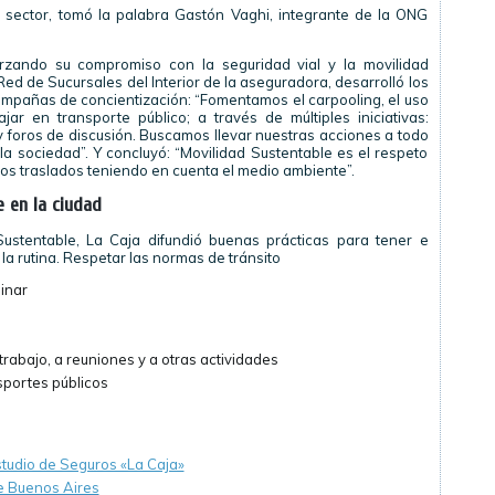
er sector, tomó la palabra Gastón Vaghi, integrante de la ONG
forzando su compromiso con la seguridad vial y la movilidad
d de Sucursales del Interior de la aseguradora, desarrolló los
pañas de concientización: “Fomentamos el carpooling, el uso
ajar en transporte público; a través de múltiples iniciativas:
y foros de discusión. Buscamos llevar nuestras acciones a todo
la sociedad”. Y concluyó: “Movilidad Sustentable es el respeto
ros traslados teniendo en cuenta el medio ambiente”.
 en la ciudad
ustentable, La Caja difundió buenas prácticas para tener e
la rutina. Respetar las normas de tránsito
inar
 trabajo, a reuniones y a otras actividades
sportes públicos
estudio de Seguros «La Caja»
de Buenos Aires