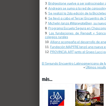
Bridgestone vuelve a ser patrocinador 
Andreani se suma a la red de carpooli
Se realizó la 2da edición de la Biciclet
Se llevó a cabo el Tercer Encuentro de 
Michelin lanza #ManejateBien, su nuev
Programa Escuela Segura en Chascomú
Las fundaciones de Renault y Sanco
colegios rurales
Allianz acompaña el desarrollo de ene
Fundación MAPFRE lanzó una nueva edi
PROVINCIA ART junto al Grupo Lucci po
El Segundo Encuentro Latinoamericano de Mo
«
Últimos resul
más...