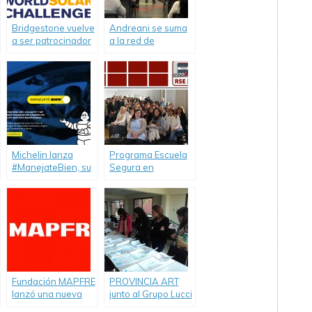
Bridgestone vuelve
Andreani se suma
a ser patrocinador
a la red de
del 2017
carpooling
Bridgestone World
corporativo de
Solar Challenge
Mercedes-Benz
Argentina
Michelin lanza
Programa Escuela
#ManejateBien, su
Segura en
nueva campaña de
Chascomús
concientización.
capacitando
docentes
Fundación MAPFRE
PROVINCIA ART
lanzó una nueva
junto al Grupo Lucci
edición de su
por una mejor