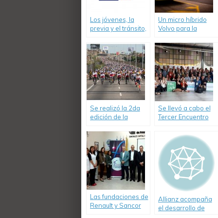
Los jóvenes, la
Un micro híbrido
previa y el tránsito,
Volvo para la
un estudio de
Ciudad de Buenos
Seguros «La Caja»
Aires
Se realizó la 2da
Se llevó a cabo el
edición de la
Tercer Encuentro
Bicicleteada
de Seguridad Vial y
Familiar de La Caja
Movilidad
“Movete en Bici”
Sostenible
Las fundaciones de
Allianz acompaña
Renault y Sancor
el desarrollo de
Seguros realizaron
energías limpias