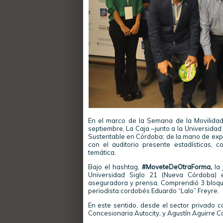
En el marco de la Semana de la Movilidad
septiembre, La Caja –junto a la Universidad
Sustentable en Córdoba; de la mano de expe
con el auditorio presente estadísticas, c
temática.
Bajo el hashtag,
#MoveteDeOtraForma,
la 
Universidad Siglo 21 (Nueva Córdoba) e
aseguradora y prensa. Comprendió 3 bloque
periodista cordobés Eduardo “Lalo” Freyre.
En este sentido, desde el sector privado c
Concesionaria Autocity, y Agustín Aguirre C