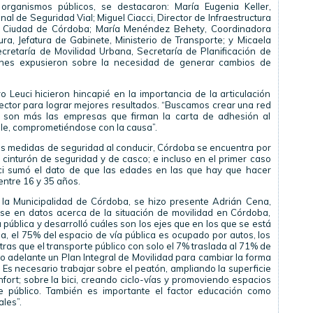
organismos públicos, se destacaron: María Eugenia Keller,
nal de Seguridad Vial; Miguel Ciacci, Director de Infraestructura
 la Ciudad de Córdoba; María Menéndez Behety, Coordinadora
a, Jefatura de Gabinete, Ministerio de Transporte; y Micaela
cretaría de Movilidad Urbana, Secretaría de Planificación de
uienes expusieron sobre la necesidad de generar cambios de
Leuci hicieron hincapié en la importancia de la articulación
 sector para lograr mejores resultados. “Buscamos crear una red
son más las empresas que firman la carta de adhesión al
le, comprometiéndose con la causa”.
las medidas de seguridad al conducir, Córdoba se encuentra por
 cinturón de seguridad y de casco; e incluso en el primer caso
cci sumó el dato de que las edades en las que hay que hacer
entre 16 y 35 años.
e la Municipalidad de Córdoba, se hizo presente Adrián Cena,
se en datos acerca de la situación de movilidad en Córdoba,
a pública y desarrolló cuáles son los ejes que en los que se está
, el 75% del espacio de vía pública es ocupado por autos, los
tras que el transporte público con solo el 7% traslada al 71% de
o adelante un Plan Integral de Movilidad para cambiar la forma
s necesario trabajar sobre el peatón, ampliando la superficie
ort; sobre la bici, creando ciclo-vías y promoviendo espacios
te público. También es importante el factor educación como
les”.