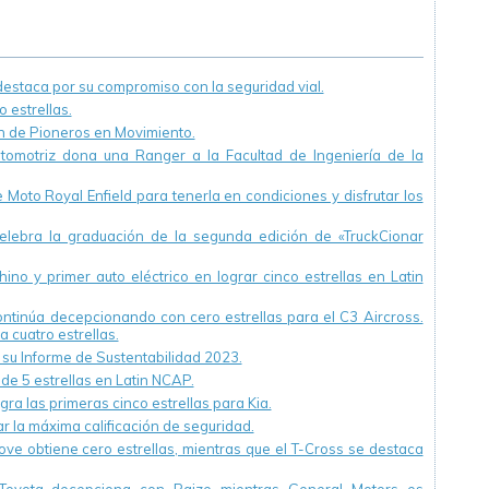
concurso
educación vial
internacional de
cuentos
staca por su compromiso con la seguridad vial.
 estrellas.
ón de Pioneros en Movimiento.
utomotriz dona una Ranger a la Facultad de Ingeniería de la
Moto Royal Enfield para tenerla en condiciones y disfrutar los
ebra la graduación de la segunda edición de «TruckCionar
ino y primer auto eléctrico en lograr cinco estrellas en Latin
continúa decepcionando con cero estrellas para el C3 Aircross.
a cuatro estrellas.
u Informe de Sustentabilidad 2023.
 de 5 estrellas en Latin NCAP.
ra las primeras cinco estrellas para Kia.
r la máxima calificación de seguridad.
ve obtiene cero estrellas, mientras que el T-Cross se destaca