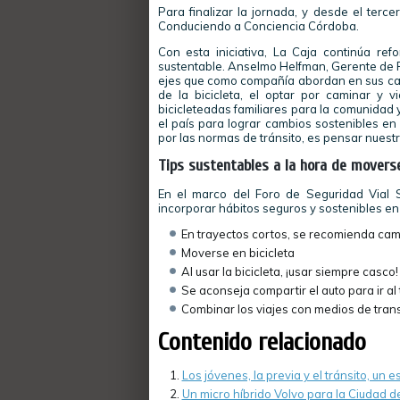
Para finalizar la jornada, y desde el terc
Conduciendo a Conciencia Córdoba.
Con esta iniciativa, La Caja continúa re
sustentable. Anselmo Helfman, Gerente de Re
ejes que como compañía abordan en sus cam
de la bicicleta, el optar por caminar y vi
bicicleteadas familiares para la comunidad 
el país para lograr cambios sostenibles en 
por las normas de tránsito, es pensar nuest
Tips sustentables a la hora de moverse
En el marco del Foro de Seguridad Vial S
incorporar hábitos seguros y sostenibles en 
En trayectos cortos, se recomienda cam
Moverse en bicicleta
Al usar la bicicleta, ¡usar siempre casco!
Se aconseja compartir el auto para ir al
Combinar los viajes con medios de tran
Contenido relacionado
Los jóvenes, la previa y el tránsito, un 
Un micro híbrido Volvo para la Ciudad 