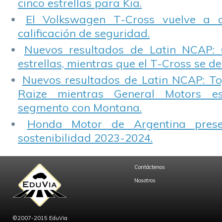
cinco estrellas para Kia.
El Volkswagen T-Cross vuelve a 
calificación de seguridad.
Nuevos resultados de Latin NCAP: 
estrellas, mientras que el T-Cross se d
Nuevos resultados de Latin NCAP: T
Raize mientras General Motors e
segmento con Montana.
Honda Motor de Argentina prese
sostenibilidad 2023-2024.
Contáctenos
Nosotros
©2007-2015 EduVia