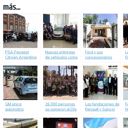
más...
PSA Peugeot
Nuevas entregas
Ford y sus
L
Citroën Argentina
de vehículos como
concesionarios
R
donó 24 vehículos
herramientas de
reinauguraron la
n
a todo el país con
estudio a
21ª Escuela Rural.
R
el programa
instituciones
C
«Guardianes de la
técnicas de la
Educación»
mano de PSA
Peugeot Citroën
Argentina.
GM única
26.000 personas
Las fundaciones de
F
automotriz
se sumaron al Día
Renault y Sancor
N
norteamericana
del Consumo
Seguros realizaron
V
incluida en el Índice
Responsable en
el programa
E
Dow Jones de
todo el país
“Educación
S