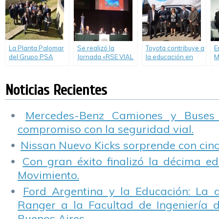
Sustentabilidad
Ambiental” en
colegios rurales
La Planta Palomar
Se realizó la
Toyota contribuye a
E
del Grupo PSA
Jornada «RSE VIAL
la educación en
M
progresa en su
cultura preventiva
escuelas técnicas.
S
plan de
en las empresas»
S
sustentabilidad
F
Noticias Recientes
E
R
d
Mercedes-Benz Camiones y Buses
E
compromiso con la seguridad vial.
Nissan Nuevo Kicks sorprende con cinco
Con gran éxito finalizó la décima ed
Movimiento.
Ford Argentina y la Educación: La 
Ranger a la Facultad de Ingeniería 
Buenos Aires.