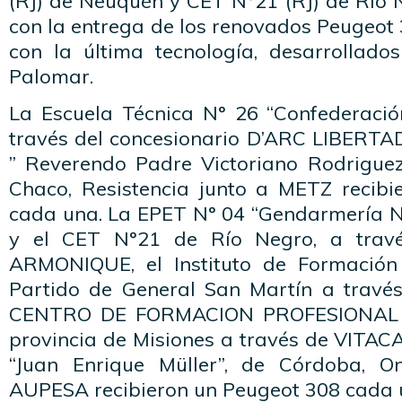
(RJ) de Neuquén y CET N°21 (RJ) de Rio 
con la entrega de los renovados Peugeot
con la última tecnología, desarrollado
Palomar.
La Escuela Técnica N° 26 “Confederaci
través del concesionario D’ARC LIBERTA
” Reverendo Padre Victoriano Rodriguez
Chaco, Resistencia junto a METZ recib
cada una. La EPET N° 04 “Gendarmería 
y el CET N°21 de Río Negro, a travé
ARMONIQUE, el Instituto de Formación 
Partido de General San Martín a travé
CENTRO DE FORMACION PROFESIONAL N
provincia de Misiones a través de VITAC
“Juan Enrique Müller”, de Córdoba, O
AUPESA recibieron un Peugeot 308 cada 