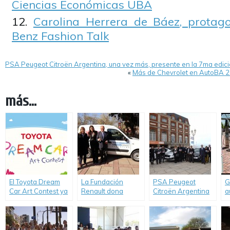
Ciencias Económicas UBA
Carolina Herrera de Báez, protag
Benz Fashion Talk
PSA Peugeot Citroën Argentina, una vez más, presente en la 7ma edic
«
Más de Chevrolet en AutoBA 2
más...
El Toyota Dream
La Fundación
PSA Peugeot
G
Car Art Contest ya
Renault dona
Citroën Argentina
a
tiene sus
nuevamente un
donó 24 vehículos
n
ganadores
Renault Kangoo a
a todo el país con
i
argentinos.
CONIN
el programa
D
«Guardianes de la
S