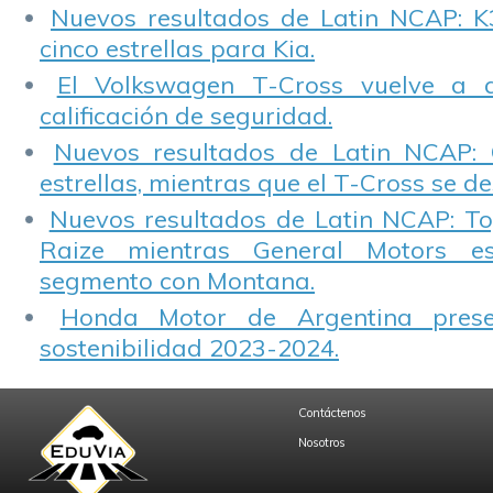
Nuevos resultados de Latin NCAP: K
cinco estrellas para Kia.
El Volkswagen T-Cross vuelve a 
calificación de seguridad.
Nuevos resultados de Latin NCAP: 
estrellas, mientras que el T-Cross se d
Nuevos resultados de Latin NCAP: T
Raize mientras General Motors e
segmento con Montana.
Honda Motor de Argentina prese
sostenibilidad 2023-2024.
Contáctenos
Nosotros