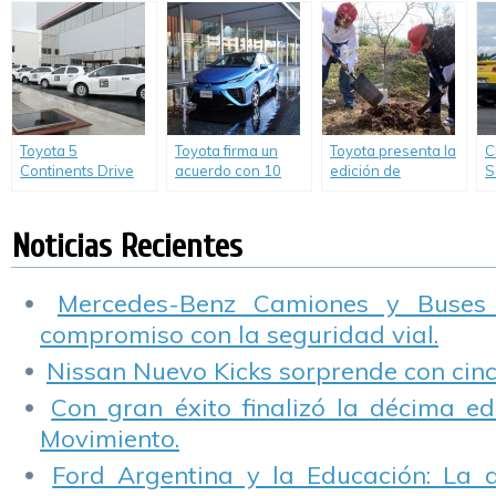
Grenoble ofrece
C
sus primeras
conclusiones
Toyota 5
Toyota firma un
Toyota presenta la
C
Continents Drive
acuerdo con 10
edición de
S
llegó a la Argentina
empresas para
“Conciencia
d
construir nuevas
Ambiental en
estaciones de
Escuelas
Noticias Recientes
hidrógeno en
Primarias” para
Japón.
Concesionarios.
Mercedes-Benz Camiones y Buses
compromiso con la seguridad vial.
Nissan Nuevo Kicks sorprende con cinco
Con gran éxito finalizó la décima ed
Movimiento.
Ford Argentina y la Educación: La 