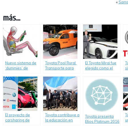
«
Samsu
más...
Nuevo sistema de
Toyota Pool Rural.
El Toyota Mirai fue
T
‘dummies’ de
Transporte para
elegido como el
s
Toyota para
escuelas rurales
“Auto Verde del
c
pruebas virtuales
Año”.
a
de accidentes
c
viales
El proyecto de
Toyota contribuye a
T
Toyota presenta
carsharing de
la educación en
u
Etios Platinum 2016
Toyota en
escuelas técnicas.
W