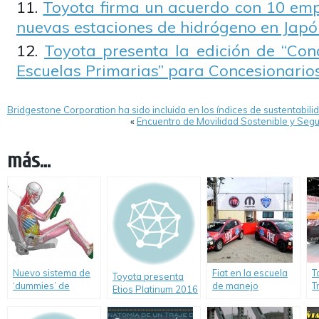
Toyota firma un acuerdo con 10 emp
nuevas estaciones de hidrógeno en Japó
Toyota presenta la edición de “Con
Escuelas Primarias” para Concesionarios
Bridgestone Corporation ha sido incluida en los índices de sustentabi
«
Encuentro de Movilidad Sostenible y Seg
más...
Nuevo sistema de
Fiat en la escuela
T
Toyota presenta
‘dummies’ de
de manejo
T
Etios Platinum 2016
Toyota para
“Driver’s
e
pruebas virtuales
Experience”.